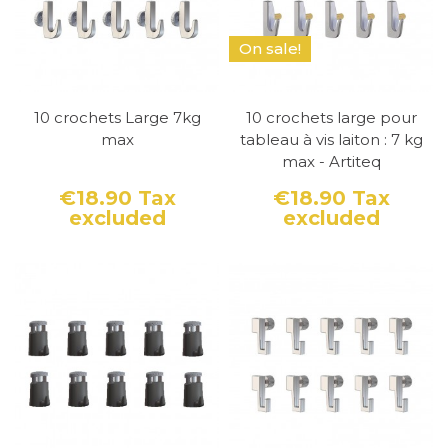
On sale!
10 crochets Large 7kg
10 crochets large pour
max
tableau à vis laiton : 7 kg
max - Artiteq
€18.90
Tax
€18.90
Tax
excluded
excluded
Price
Price