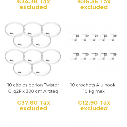
€34.38
Tax
€36.36
Tax
excluded
excluded
Price
Price
10 câbles perlon Twister
10 crochets Alu hook :
Cliq2Fix 300 cm Artiteq
10 kg max
€37.80
Tax
€12.90
Tax
excluded
excluded
Price
Price