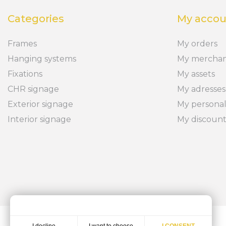
Categories
My accou
Frames
My orders
Hanging systems
My merchan
Fixations
My assets
CHR signage
My adresses
Exterior signage
My personal
Interior signage
My discoun
I want to choose