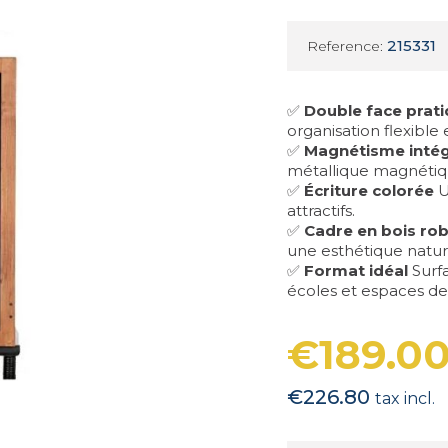
215331
Reference:
✅
Double face prat
organisation flexible
✅
Magnétisme inté
métallique magnétiq
✅
Écriture colorée
U
attractifs.
✅
Cadre en bois ro
une esthétique nature
✅
Format idéal
Surfa
écoles et espaces de 
€189.0
€226.80
tax incl.