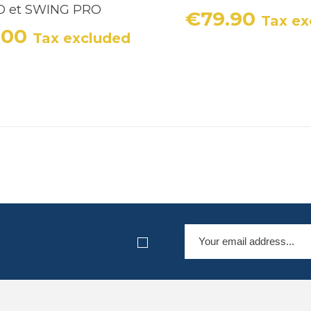
O et SWING PRO
€79.90
Tax ex
Price
.00
Tax excluded
Price