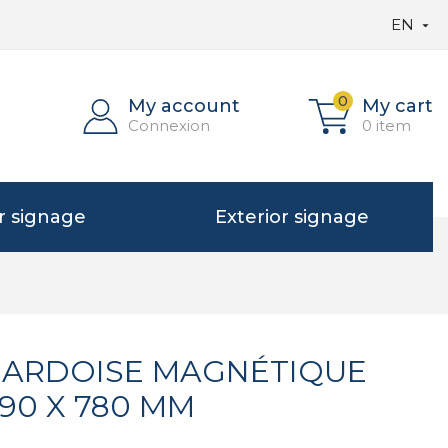
EN

0
My account
My cart
Connexion
0 item
or signage
Exterior signage
 ARDOISE MAGNÉTIQUE
90 X 780 MM