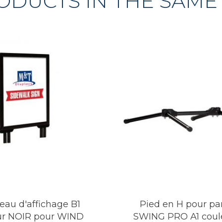
ODUCTS IN THE SAME
au d'affichage B1
Pied en H pour p
ur NOIR pour WIND
SWING PRO A1 coule