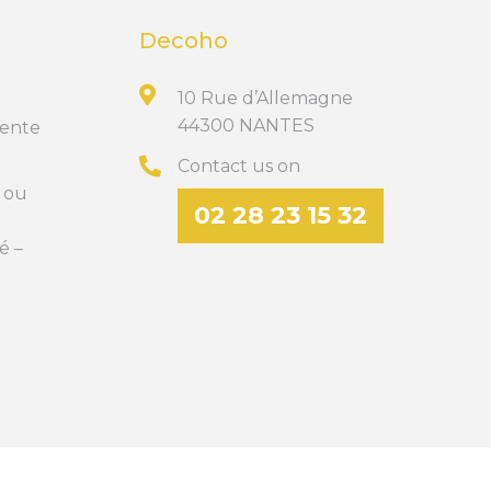
Decoho
10 Rue d’Allemagne
44300 NANTES
Vente
Contact us on
t ou
02 28 23 15 32
é –