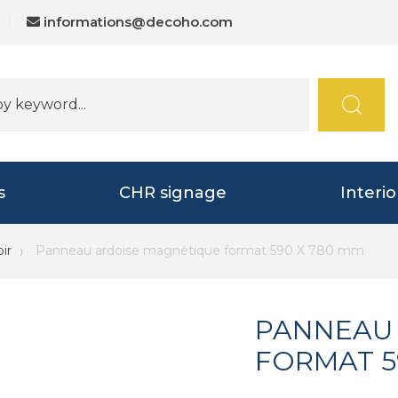
informations@decoho.com
s
CHR signage
Interi
ir
Panneau ardoise magnétique format 590 X 780 mm
PANNEAU
FORMAT 5