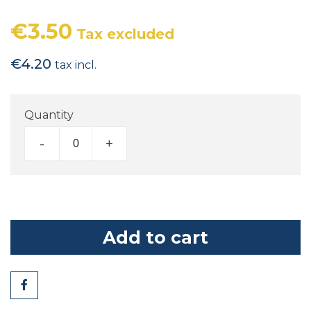
€3.50
Tax excluded
€4.20
tax incl.
Quantity
-
+
Add to cart
Share