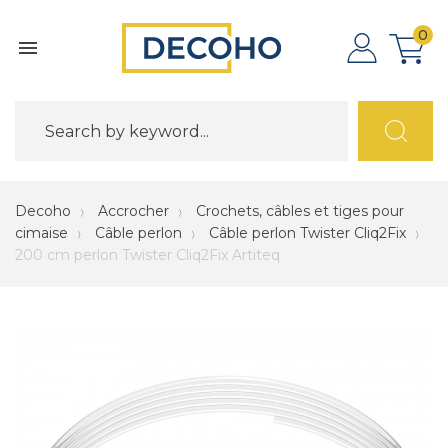
0

Decoho
Accrocher
Crochets, câbles et tiges pour
cimaise
Câble perlon
Câble perlon Twister Cliq2Fix
200 cm perlon Twister Cliq2Fix Artiteq