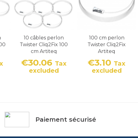
n
10 câbles perlon
100 cm perlon
300
Twister Cliq2Fix 100
Twister Cliq2Fix
cm Artiteq
Artiteq
€30.06
€3.10
x
Tax
Tax
Price
Price
excluded
excluded
Paiement sécurisé