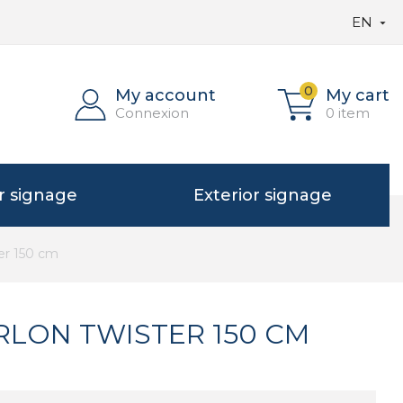
EN

0
My account
My cart
Connexion
0 item
or signage
Exterior signage
ter 150 cm
RLON TWISTER 150 CM