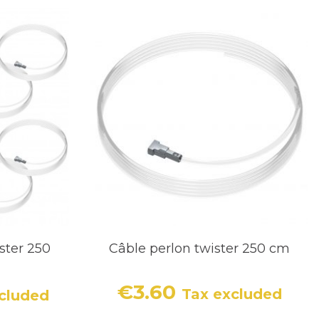
ster 250
Câble perlon twister 250 cm
€3.60
Tax excluded
cluded
Price