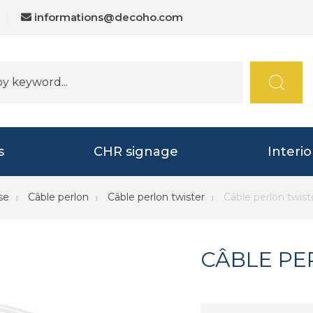
informations@decoho.com
s
CHR signage
Interi
se
Câble perlon
Câble perlon twister
Câble perlon twis
CÂBLE PE