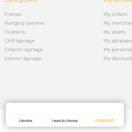
Frames
My orders
Hanging systems
My merchan
Fixations
My assets
CHR signage
My adresses
Exterior signage
My personal
Interior signage
My discoun
I want to choose
I decline
I CONSENT