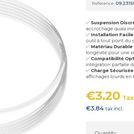
09.2315
Reference:
✅
Suspension Discr
accrochage quasi invis
✅
Installation Facile
outil à tout point du r
✅
Matériau Durable
longévité pour une s
✅
Compatibilité Op
intégration parfaite
✅
Charge Sécurisée
affichages lourds en 
€3.20
Tax
€3.84
tax incl.
Quantity