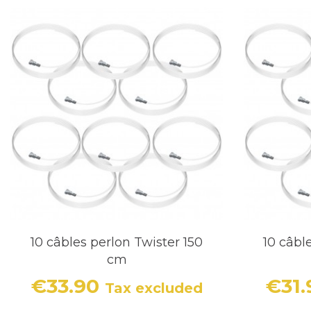
10 câbles perlon Twister 150
10 câbl
cm
€33.90
€31
Tax excluded
Price