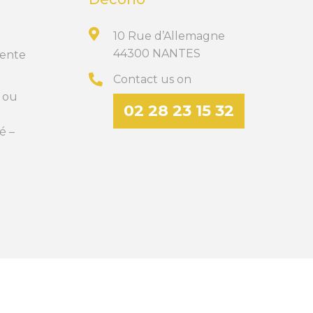
10 Rue d’Allemagne
44300 NANTES
Vente
Contact us on
t ou
02 28 23 15 32
é –