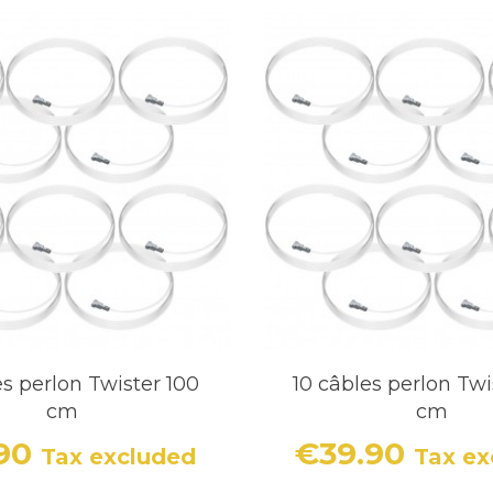
es perlon Twister 100
10 câbles perlon Twi
cm
cm
.90
€39.90
Tax excluded
Tax ex
Price
Price