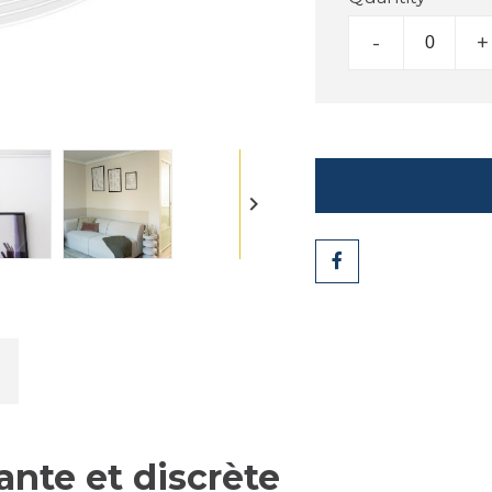
-
+

Share
nte et discrète