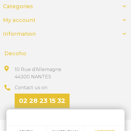

Categories

My account

Information
Decoho
10 Rue d’Allemagne
44300 NANTES
Contact us on
02 28 23 15 32
Discover our site of personalized gifts
ics-nantes.fr