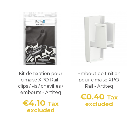
Kit de fixation pour
Embout de finition
cimaise XPO Rail :
pour cimaise XPO
clips / vis / chevilles /
Rail - Artiteq
embouts - Artiteq
€0.40
Tax
€4.10
Price
Tax
excluded
Price
excluded