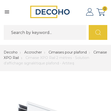
0

Decoho
Accrocher
Cimaises pour plafond
Cimaise
XPO Rail
Cimaise XPO Rail 2 mètres - Solution
d'affichage signalétique plafond - Artiteq