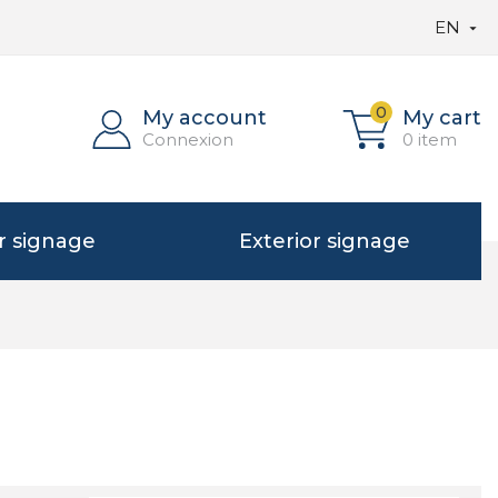
EN

0
My account
My cart
Connexion
0 item
or signage
Exterior signage