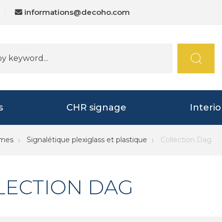
informations@decoho.com
s
CHR signage
Interi
mmes
Signalétique plexiglass et plastique
Collection Dag
LECTION DAG