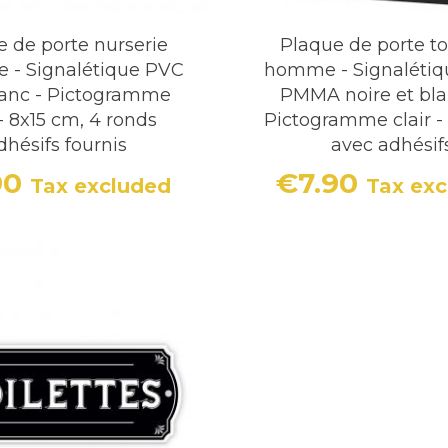
 de porte nurserie
Plaque de porte to
e - Signalétique PVC
homme - Signalétiq
lanc - Pictogramme
PMMA noire et bla
 - 8x15 cm, 4 ronds
Pictogramme clair -
dhésifs fournis
avec adhésif
90
€7.90
Tax excluded
Tax ex
Price
Price