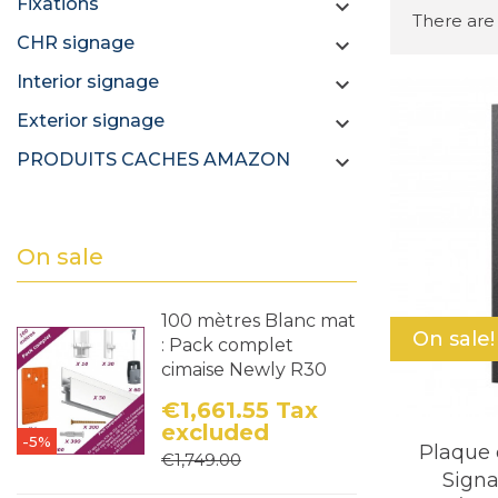
Fixations

There are
CHR signage

Interior signage

Exterior signage

PRODUITS CACHES AMAZON

On sale
100 mètres Blanc mat
On sale!
: Pack complet
cimaise Newly R30
€1,661.55
Tax
excluded
-5%
Price
Regular price
Plaque 
€1,749.00
Signa