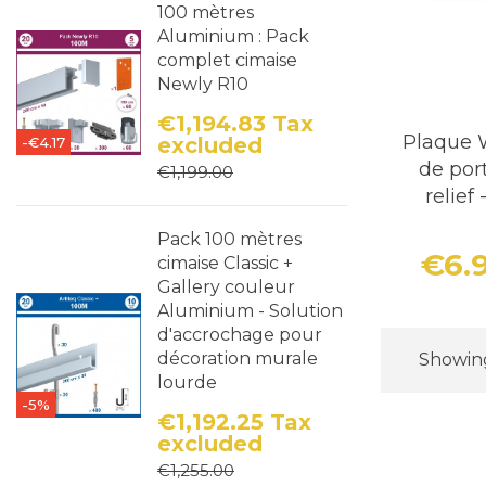
100 mètres
Aluminium : Pack
complet cimaise
Newly R10
€1,194.83
Tax
Plaque W
excluded
-€4.17
Price
Regular price
de port
€1,199.00
relief
Pack 100 mètres
€6.
cimaise Classic +
Gallery couleur
Aluminium - Solution
d'accrochage pour
décoration murale
Showing 
lourde
-5%
€1,192.25
Tax
excluded
Price
Regular price
€1,255.00