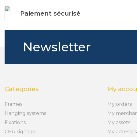
Paiement sécurisé
Newsletter
Categories
My accou
Frames
My orders
Hanging systems
My merchan
Fixations
My assets
CHR signage
My adresses