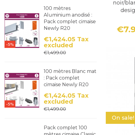
noir/bla
100 mètres
desig
Aluminium anodisé :
Pack complet cimaise
€7.
Newly R20
€1,424.05
Tax
excluded
-5%
Price
Regular price
€1,499.00
100 mètres Blanc mat
: Pack complet
cimaise Newly R20
€1,424.05
Tax
excluded
-5%
Price
Regular price
€1,499.00
On sale!
Pack complet 100
mètres cimaise Classic