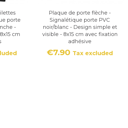
ilettes
Plaque de porte flèche -
ue porte
Signalétique porte PVC
nche -
noir/blanc - Design simple et
 8x15 cm
visible - 8x15 cm avec fixation
s
adhésive
€7.90
cluded
Tax excluded
Price