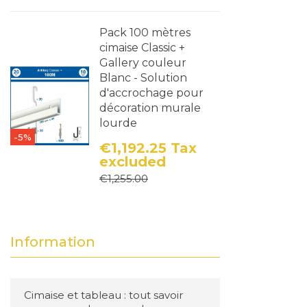
Pack 100 mètres
cimaise Classic +
Gallery couleur
Blanc - Solution
d'accrochage pour
décoration murale
lourde
-5%
€1,192.25
Tax
excluded
Price
Regular price
€1,255.00
Information
Cimaise et tableau : tout savoir