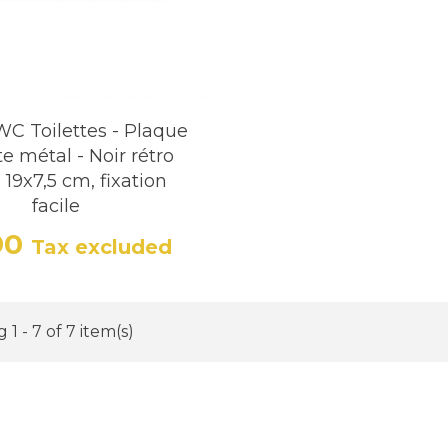
C Toilettes - Plaque
e métal - Noir rétro
 - 19x7,5 cm, fixation
facile
90
Tax excluded
Price
1 - 7 of 7 item(s)