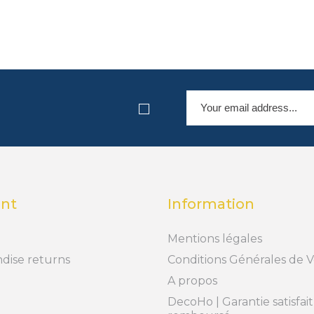
nt
Information
Mentions légales
dise returns
Conditions Générales de 
A propos
DecoHo | Garantie satisfai