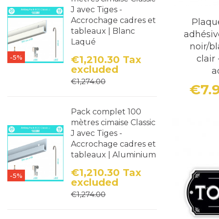
J avec Tiges -
Accrochage cadres et
Plaque
tableaux | Blanc
adhésiv
Laqué
noir/b
-5%
clair
€1,210.30
Tax
excluded
a
Price
Regular price
€1,274.00
€7.
Pack complet 100
mètres cimaise Classic
J avec Tiges -
Accrochage cadres et
tableaux | Aluminium
€1,210.30
Tax
-5%
excluded
Price
Regular price
€1,274.00