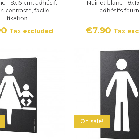
nc - 8x15 cm, adhésif,
Noir et blanc - 8x1
n contrasté, facile
adhésifs fourn
fixation
90
€7.90
Tax excluded
Tax ex
Price
Price
On sale!