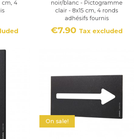
5 cm, 4
noir/blanc - Pictogramme
is
clair - 8x15 cm, 4 ronds
adhésifs fournis
€7.90
cluded
Tax excluded
Price
On sale!