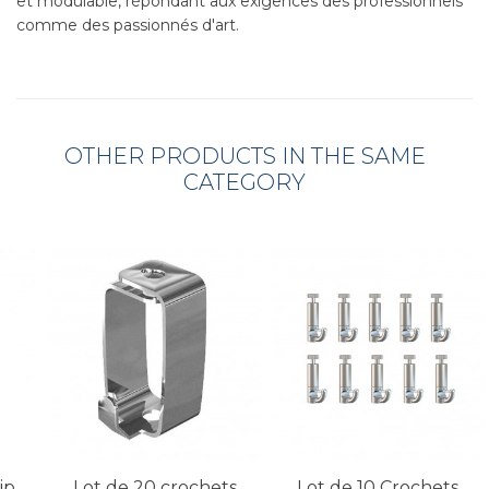
et modulable, répondant aux exigences des professionnels
comme des passionnés d'art.
OTHER PRODUCTS IN THE SAME
CATEGORY
ip
Lot de 20 crochets
Lot de 10 Crochets