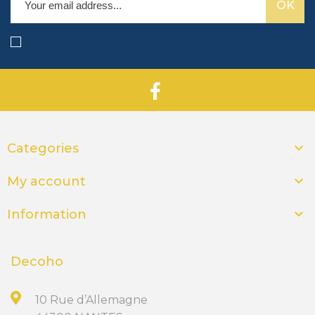

Categories

My account

Information
Decoho
10 Rue d’Allemagne