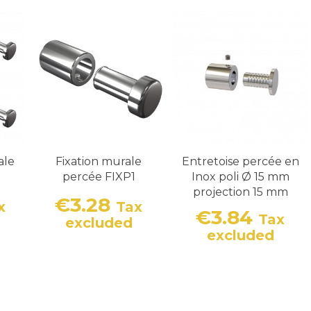
ale
Fixation murale
Entretoise percée en
percée FIXP1
Inox poli Ø 15 mm
projection 15 mm
€3.28
x
Tax
€3.84
Tax
Price
excluded
Price
excluded