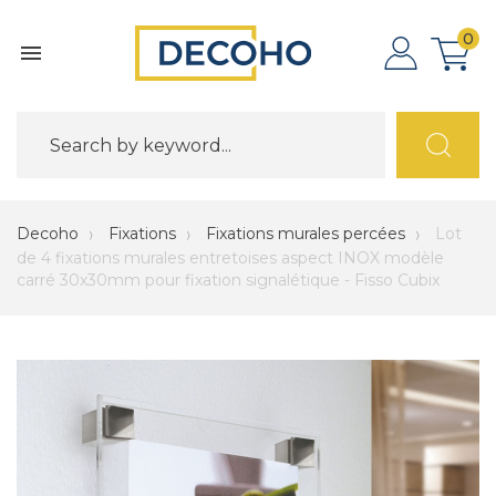
0

Decoho
Fixations
Fixations murales percées
Lot
de 4 fixations murales entretoises aspect INOX modèle
carré 30x30mm pour fixation signalétique - Fisso Cubix