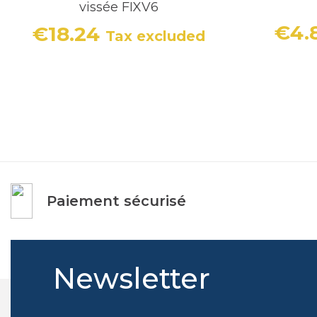
vissée FIXV6
€4.
€18.24
Tax excluded
Price
Paiement sécurisé
Newsletter