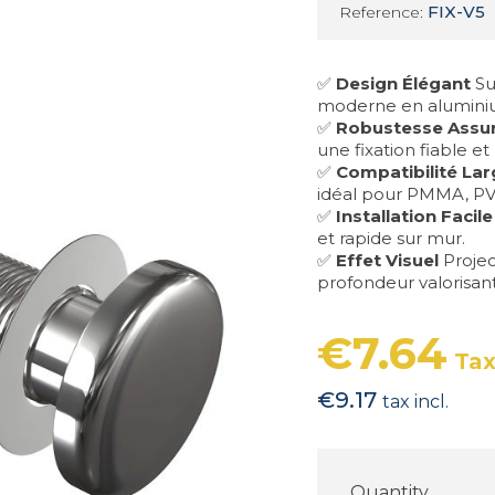
FIX-V5
Reference:
✅
Design Élégant
Su
moderne en alumini
✅
Robustesse Assu
une fixation fiable e
✅
Compatibilité La
idéal pour PMMA, PVC
✅
Installation Facile
et rapide sur mur.
✅
Effet Visuel
Projec
profondeur valorisan
€7.64
Tax
€9.17
tax incl.
Quantity