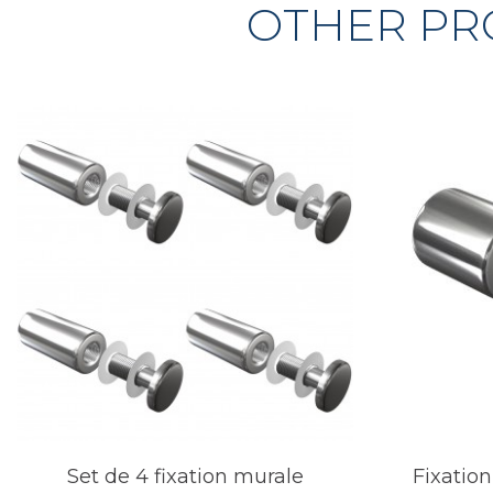
OTHER PR
Set de 4 fixation murale
Fixatio