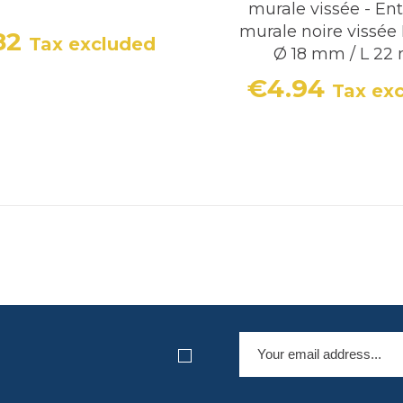
murale vissée - Ent
murale noire vissée
82
Tax excluded
Price
Ø 18 mm / L 2
€4.94
Tax ex
Price