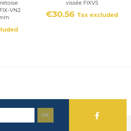
retoise
vissée FIXV5
 FIX-VN2
€30.56
Tax excluded
Price
2 mm
cluded