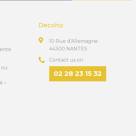
Decoho
10 Rue d’Allemagne
44300 NANTES
Vente
Contact us on
t ou
02 28 23 15 32
é –