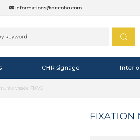
informations@decoho.com
s
CHR signage
Interi
 murale vissée FIXV5
FIXATION 