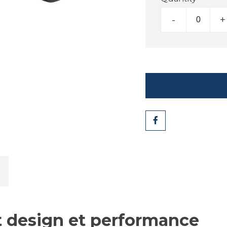
-
+
Share
nt design et performance