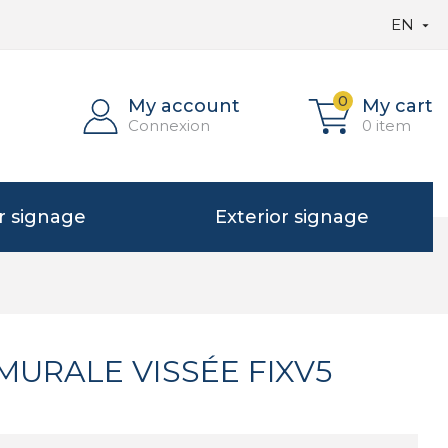
EN

0
My account
My cart
Connexion
0 item
or signage
Exterior signage
MURALE VISSÉE FIXV5