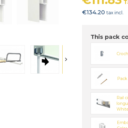
T
€134.20
tax incl.
This pack c
Croch

Pack 
Rail c
longue
White
Embou