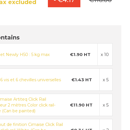
ax excluded
ontains
€1.90 HT
x 10
et Newly H50 : 5 kg max
€1.43 HT
x 5
6 vis et 6 chevilles universelles
imaise Artiteq Click Rail
€11.90 HT
x 5
ur 2 mètres Color click rail-
 (Can be painted)
t de finition Cimaise Click Rail