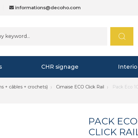
informations@decoho.com
s
CHR signage
Interi
ns + câbles + crochets)
Cimaise ECO Click Rail
Pack Eco 10
PACK ECO
CLICK RA