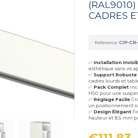
(RAL9010
CADRES E
CIP-CR
Reference:
✅
Installation Invisi
esthétique sans vis a
✅
Support Robuste
cadres lourds et tabl
✅
Pack Complet
Incl
H50 pour une suspens
✅
Réglage Facile
Cro
un positionnement o
✅
Design Élégant
Fi
hauteur et 8,5 mm pro
€111.83