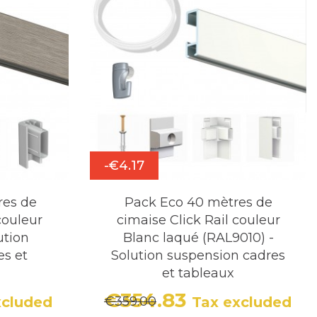
-€4.17
res de
Pack Eco 40 mètres de
couleur
cimaise Click Rail couleur
ution
Blanc laqué (RAL9010) -
es et
Solution suspension cadres
et tableaux
€354.83
€359.00
xcluded
Tax excluded
r price
Price
Regular price