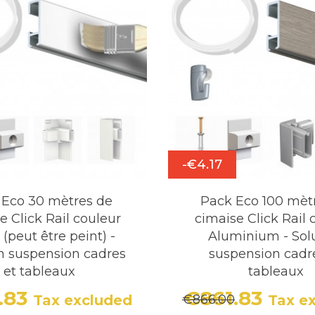
-€4.17
 Eco 30 mètres de
Pack Eco 100 mèt
e Click Rail couleur
cimaise Click Rail 
 (peut être peint) -
Aluminium - Sol
n suspension cadres
suspension cadr
et tableaux
tableaux
.83
€861.83
€866.00
Tax excluded
Tax e
Price
Regular price
Price
Regula