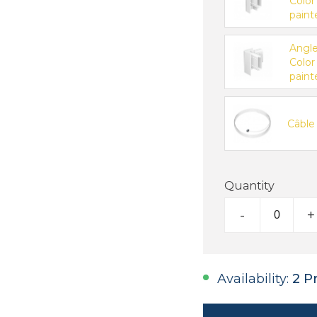
Color
paint
Angle
Color
paint
Câble
Quantity
-
+
Availability:
2 P