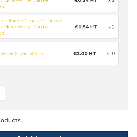
€0.34 HT
x 2
 click rail-White (Can be
ed)
 de finition Cimaise Click Rail
€0.54 HT
x 2
 click rail-White (Can be
ed)
€2.00 HT
x 10
 perlon Slider 150 cm
roducts