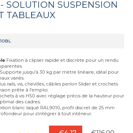
) - SOLUTION SUSPENSION
T TABLEAUX
-10BL
ble
Fixation à clipser rapide et discrète pour un rendu
pparentes.
Supporte jusqu'à 30 kg par mètre linéaire, idéal pour
eaux variés.
us rails, vis, chevilles, câbles perlon Slider et crochets
ion prête à l'emploi.
chets à vis H50 avec réglage précis de la hauteur pour
ptimal des cadres.
nition blanc laqué RAL9010, profil discret de 25 mm
fondeur pour s’intégrer à tout intérieur.
- €4.17
€116.00