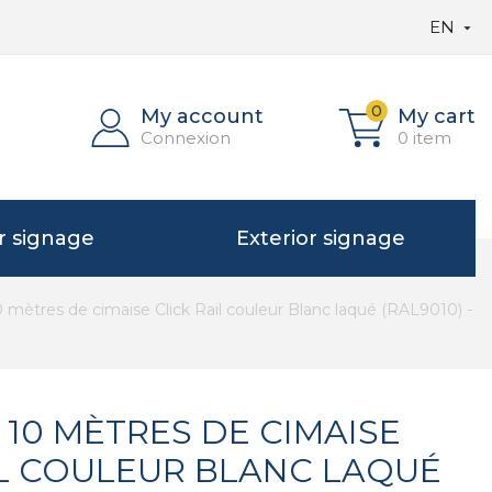
EN

0
My account
My cart
Connexion
0 item
or signage
Exterior signage
 mètres de cimaise Click Rail couleur Blanc laqué (RAL9010) -
 10 MÈTRES DE CIMAISE
IL COULEUR BLANC LAQUÉ