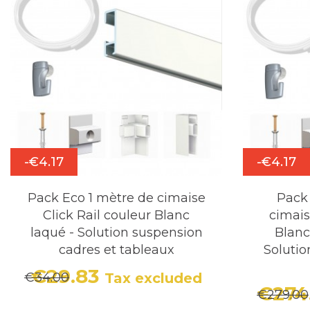
-€4.17
-€4.17
Pack Eco 1 mètre de cimaise
Pack
Click Rail couleur Blanc
cimais
laqué - Solution suspension
Blanc
cadres et tableaux
Solutio
€29.83
€34.00
Tax excluded
Price
Regular price
€274
€279.00