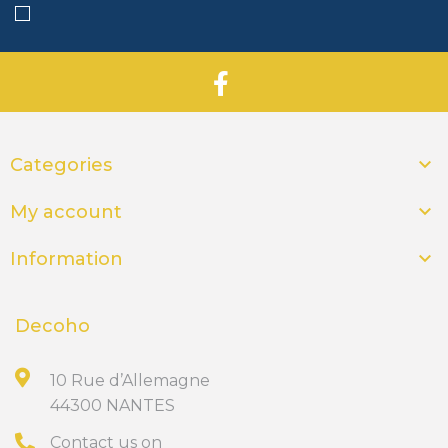

Categories

My account

Information
Decoho
10 Rue d’Allemagne
44300 NANTES
Contact us on