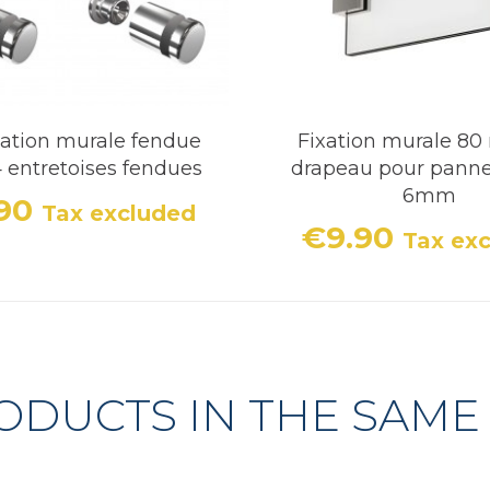
ixation murale fendue
Fixation murale 8
4 entretoises fendues
drapeau pour pann
6mm
.90
Tax excluded
Price
€9.90
Tax ex
Price
ODUCTS IN THE SAME