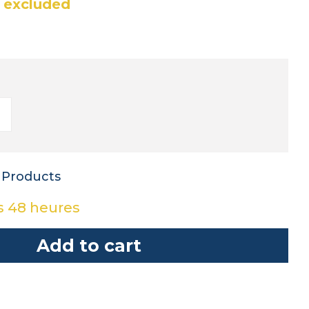
 excluded
 Products
s 48 heures
Add to cart