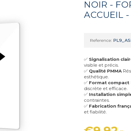
NOIR - F
ACCUEIL 
PL9_A
Reference:
✅
Signalisation clai
visible et précis.
✅
Qualité PMMA
Rési
esthétique.
✅
Format compact
discrète et efficace.
✅
Installation simpl
contraintes.
✅
Fabrication franç
et fiabilité.
€9.92