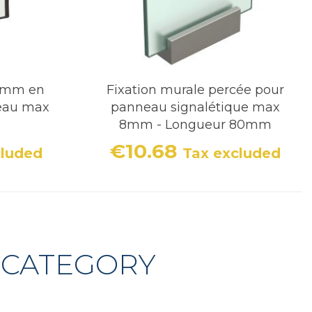
0 mm en
Fixation murale percée pour
eau max
panneau signalétique max
8mm - Longueur 80mm
€10.68
cluded
Tax excluded
Price
 CATEGORY