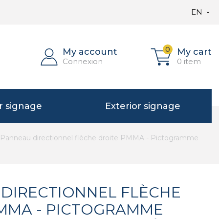
EN

0
My account
My cart
Connexion
0 item
or signage
Exterior signage
Panneau directionnel flèche droite PMMA - Pictogramme
DIRECTIONNEL FLÈCHE
MMA - PICTOGRAMME