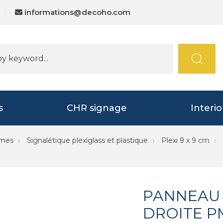
informations@decoho.com
s
CHR signage
Interi
mmes
Signalétique plexiglass et plastique
Plexi 9 x 9 cm
PANNEAU 
DROITE P