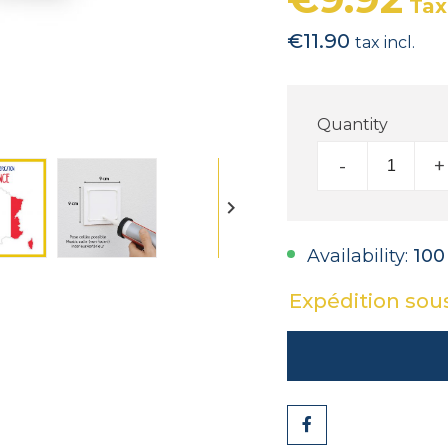
Tax
€11.90
tax incl.
Quantity
-
+

Availability:
100
Expédition sou
Share