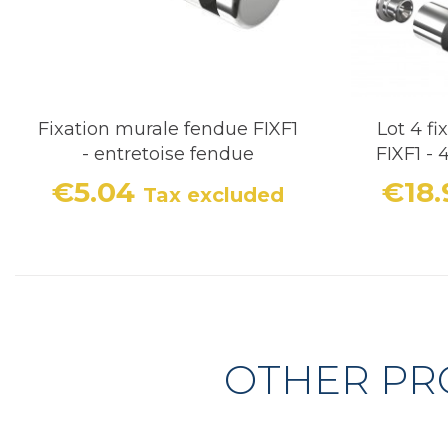
Fixation murale fendue FIXF1
Lot 4 f
- entretoise fendue
FIXF1 - 
€5.04
€18
Tax excluded
Price
OTHER PR