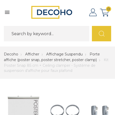
0

Decoho
Afficher
Affichage Suspendu
Porte
affiche (poster snap, poster stretcher, poster clamp)
Kit
Poster Snap 85 cm + Ceiling clamper - Système de
suspension d'affiche pour faux plafond