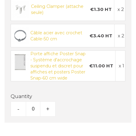
Ceiling Clamper (attache
€1.30 HT
x 2
seule)
Câble acier avec crochet
€3.40 HT
x 2
Cable-50 cm
Porte affiche Poster Snap
- Système d'accrochage
€11.00 HT
x 1
suspendu et discret pour
affiches et posters Poster
Snap-60 cm wide
Quantity
-
+