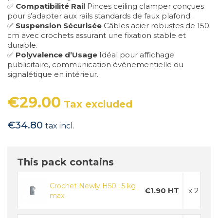
✅
Compatibilité Rail
Pinces ceiling clamper conçues
pour s’adapter aux rails standards de faux plafond.
✅
Suspension Sécurisée
Câbles acier robustes de 150
cm avec crochets assurant une fixation stable et
durable.
✅
Polyvalence d’Usage
Idéal pour affichage
publicitaire, communication événementielle ou
signalétique en intérieur.
€29.00
Tax excluded
€34.80
tax incl.
This pack contains
Crochet Newly H50 : 5 kg
€1.90 HT
x 2
max