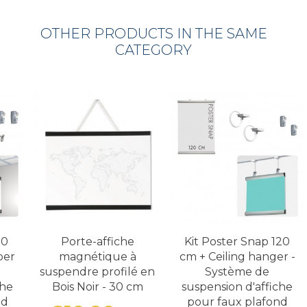
OTHER PRODUCTS IN THE SAME
CATEGORY
70
Porte-affiche
Kit Poster Snap 120
per
magnétique à
cm + Ceiling hanger -
suspendre profilé en
Système de
che
Bois Noir - 30 cm
suspension d'affiche
nd
pour faux plafond