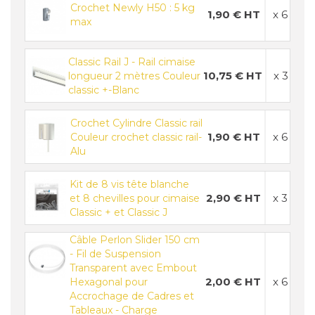
Crochet Newly H50 : 5 kg
1,90 € HT
x 6
max
Classic Rail J - Rail cimaise
10,75 € HT
x 3
longueur 2 mètres Couleur
classic +-Blanc
Crochet Cylindre Classic rail
1,90 € HT
x 6
Couleur crochet classic rail-
Alu
Kit de 8 vis tête blanche
2,90 € HT
x 3
et 8 chevilles pour cimaise
Classic + et Classic J
Câble Perlon Slider 150 cm
- Fil de Suspension
Transparent avec Embout
2,00 € HT
x 6
Hexagonal pour
Accrochage de Cadres et
Tableaux - Charge