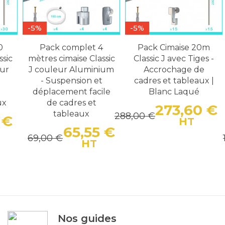
-5%
-5%
ck Cimaise 20m
Pack complet 6
Pack c
sic J avec Tiges -
mètres cimaise Classic
mètres ci
ccrochage de
J avec tiges couleur
J coul
res et tableaux |
Blanc laqué -
laqué - S
Blanc Laqué
Accrochage de
déplace
cadres et tableaux
de c
273,60 €
avec tige
ta
 €
Prix
Prix de base
HT
108,30 €
1
114,00 €
119,00 €
 base
Prix
Prix de base
HT
Nos guides