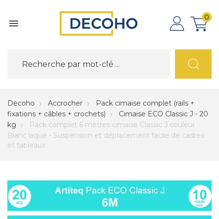
0

Decoho
Accrocher
Pack cimaise complet (rails +
fixations + câbles + crochets)
Cimaise ECO Classic J - 20
kg
Pack complet 6 mètres cimaise Classic J couleur
Blanc laqué - Suspension et déplacement facile de cadres
et tableaux