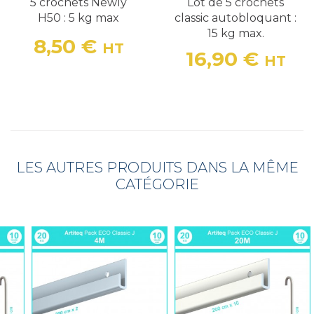
Lot de 5 crochets
​Lot de 10 Crochets
classic autobloquant :
Artiteq Classic
15 kg max.
Autobloquants –
Capacité de 15 kg par
16,90 €
HT
crochet​
Prix
34,90 €
HT
Prix
LES AUTRES PRODUITS DANS LA MÊME
CATÉGORIE