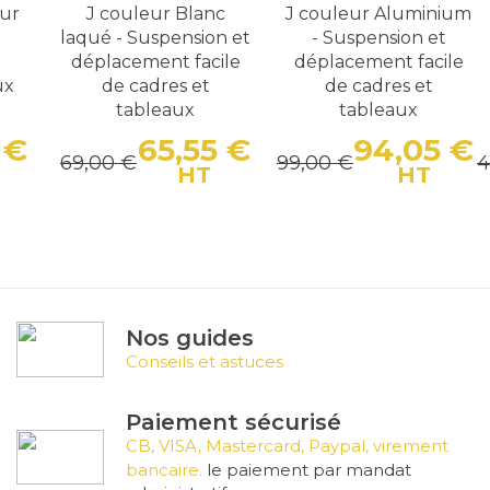
eur
J couleur Blanc
J couleur Aluminium
laqué - Suspension et
- Suspension et
déplacement facile
déplacement facile
ux
de cadres et
de cadres et
tableaux
tableaux
 €
65,55 €
94,05 €
69,00 €
99,00 €
4
Prix
Prix de base
Prix
Prix de base
Pr
P
HT
HT
Nos guides
Conseils et astuces
Paiement sécurisé
CB, VISA, Mastercard, Paypal, virement
bancaire.
le paiement par mandat