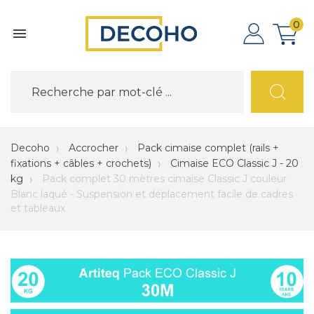
0

Decoho
Accrocher
Pack cimaise complet (rails +
fixations + câbles + crochets)
Cimaise ECO Classic J - 20
kg
Pack complet 30 mètres cimaise Classic J couleur
Blanc laqué - Suspension et déplacement facile de cadres
et tableaux