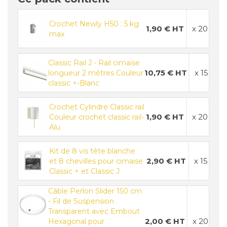
Crochet Newly H50 : 5 kg
1,90 € HT
x 20
max
Classic Rail J - Rail cimaise
10,75 € HT
x 15
longueur 2 mètres Couleur
classic +-Blanc
Crochet Cylindre Classic rail
1,90 € HT
x 20
Couleur crochet classic rail-
Alu
Kit de 8 vis tête blanche
2,90 € HT
x 15
et 8 chevilles pour cimaise
Classic + et Classic J
Câble Perlon Slider 150 cm
- Fil de Suspension
Transparent avec Embout
2,00 € HT
x 20
Hexagonal pour