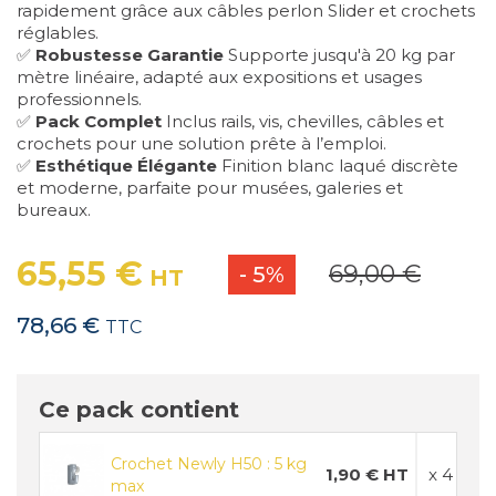
rapidement grâce aux câbles perlon Slider et crochets
réglables.
✅
Robustesse Garantie
Supporte jusqu'à 20 kg par
mètre linéaire, adapté aux expositions et usages
professionnels.
✅
Pack Complet
Inclus rails, vis, chevilles, câbles et
crochets pour une solution prête à l’emploi.
✅
Esthétique Élégante
Finition blanc laqué discrète
et moderne, parfaite pour musées, galeries et
bureaux.
65,55 €
69,00 €
- 5%
HT
78,66 €
TTC
Ce pack contient
Crochet Newly H50 : 5 kg
1,90 € HT
x 4
max