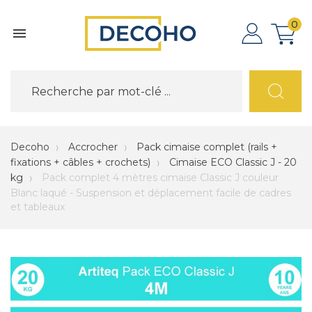
0

Decoho
Accrocher
Pack cimaise complet (rails +
fixations + câbles + crochets)
Cimaise ECO Classic J - 20
kg
Pack complet 4 mètres cimaise Classic J couleur
Blanc laqué - Suspension et déplacement facile de cadres
et tableaux