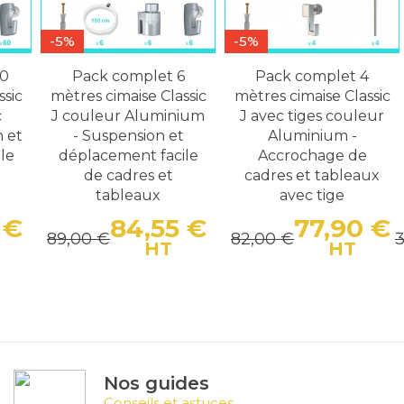
-5%
-5%
00
Pack complet 6
Pack complet 4
ssic
mètres cimaise Classic
mètres cimaise Classic
c
J couleur Aluminium
J avec tiges couleur
n et
- Suspension et
Aluminium -
le
déplacement facile
Accrochage de
de cadres et
cadres et tableaux
tableaux
avec tige
 €
84,55 €
77,90 €
89,00 €
82,00 €
3
Prix
Prix de base
Prix
Prix de base
Pr
P
HT
HT
Nos guides
Conseils et astuces