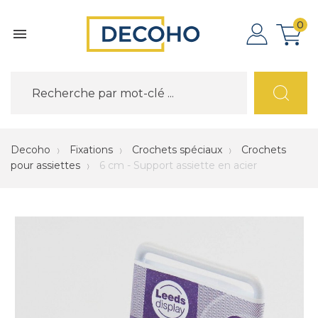
0

Decoho
Fixations
Crochets spéciaux
Crochets
pour assiettes
6 cm - Support assiette en acier