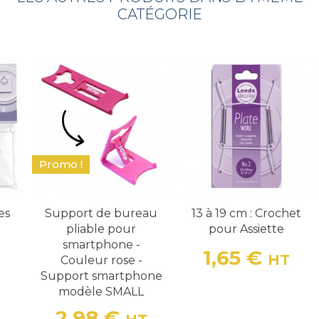
CATÉGORIE
Promo !
es
Support de bureau
13 à 19 cm : Crochet
pliable pour
pour Assiette
smartphone -
1,65 €
HT
Couleur rose -
Prix
Support smartphone
modèle SMALL
2,98 €