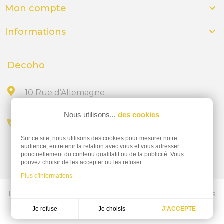

Mon compte

Informations
Decoho
10 Rue d’Allemagne
44300 NANTES
Nous utilisons...
des cookies
Appelez-nous au
Sur ce site, nous utilisons des cookies pour mesurer notre
02 28 23 15 32
audience, entretenir la relation avec vous et vous adresser
ponctuellement du contenu qualitatif ou de la publicité. Vous
pouvez choisir de les accepter ou les refuser.
Plus d'informations
Découvrez nos services d'impressions professionnelles
ics-nantes.fr
Je choisis
Je refuse
J'ACCEPTE
Réalisation
Dream me up