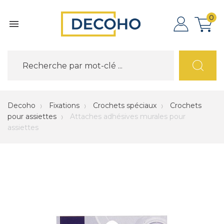
0

Decoho
Fixations
Crochets spéciaux
Crochets
pour assiettes
Attaches adhésives murales pour
assiettes