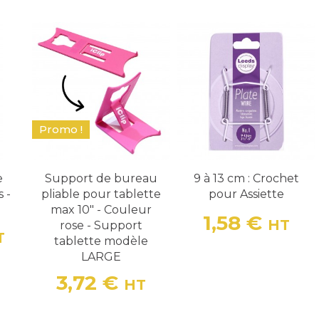
Promo !
e
Support de bureau
9 à 13 cm : Crochet
 -
pliable pour tablette
pour Assiette
max 10" - Couleur
1,58 €
HT
rose - Support
Prix
T
tablette modèle
LARGE
3,72 €
HT
Prix