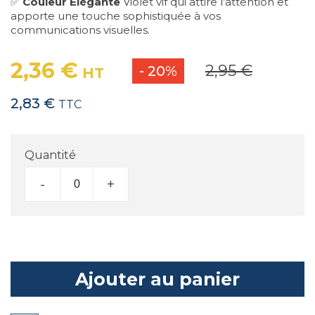
✅
Couleur Élégante
Violet vif qui attire l’attention et
apporte une touche sophistiquée à vos
communications visuelles.
2,36 €
2,95 €
- 20%
HT
2,83 €
TTC
Quantité
-
+
Ajouter au panier