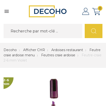
0

Decoho
Afficher CHR
Ardoises restaurant
Feutre
craie ardoise menu
Feutres craie ardoise
Feutre-craie
2-6 mm Violet