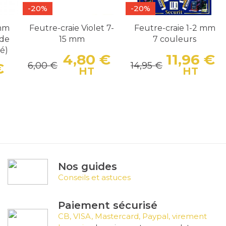
-20%
-20%
 mm
Feutre-craie Violet 7-
Feutre-craie 1-2 mm
ide
15 mm
7 couleurs
té)
4,80 €
11,96 €
6,00 €
14,95 €
€
Prix
Prix de base
Pr
P
HT
HT
Prix
Prix de base
Nos guides
Conseils et astuces
Paiement sécurisé
CB, VISA, Mastercard, Paypal, virement