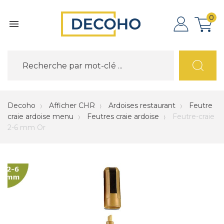
0

Decoho
Afficher CHR
Ardoises restaurant
Feutre
craie ardoise menu
Feutres craie ardoise
Feutre-craie
2-6 mm Or