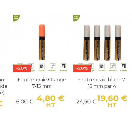
-20%
-20%
 mm
Feutre-craie Orange
Feutre-craie blanc 7-
ide
7-15 mm
15 mm par 4
té)
4,80 €
19,60 €
6,00 €
24,50 €
€
Prix
Prix de base
Pr
P
HT
HT
Prix
Prix de base