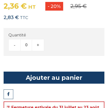
2,36 €
2,95 €
- 20%
HT
2,83 €
TTC
Quantité
-
+
Ajouter au panier
Partager
🌴
Fermeture estivale du 31 juillet au 23 août