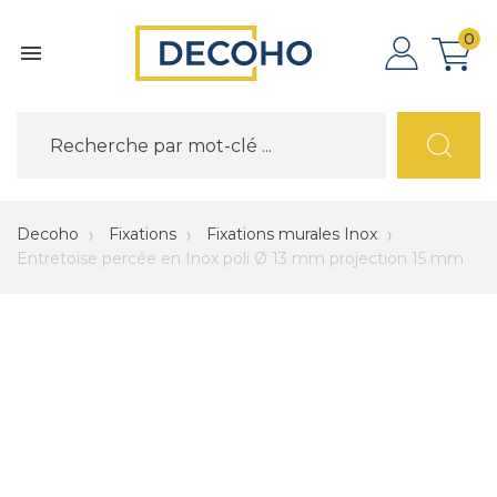
0

Decoho
Fixations
Fixations murales Inox
Entretoise percée en Inox poli Ø 13 mm projection 15 mm