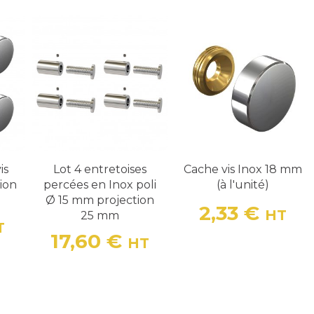
is
Lot 4 entretoises
Cache vis Inox 18 mm
ion
percées en Inox poli
(à l'unité)
Ø 15 mm projection
2,33 €
HT
25 mm
Prix
T
17,60 €
HT
Prix