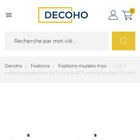
0

Decoho
Fixations
Fixations murales Inox
Lot 4
entretoises percées en Inox poli Ø 15 mm projection 25 mm