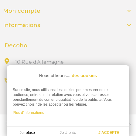

Mon compte

Informations
Decoho
10 Rue d’Allemagne
44300 NANTES
Nous utilisons...
des cookies
Appelez-nous au
Sur ce site, nous utilisons des cookies pour mesurer notre
02 28 23 15 32
audience, entretenir la relation avec vous et vous adresser
ponctuellement du contenu qualitatif ou de la publicité. Vous
pouvez choisir de les accepter ou les refuser.
Plus d'informations
Découvrez nos services d'impressions professionnelles
ics-nantes.fr
Je choisis
Je refuse
J'ACCEPTE
Réalisation
Dream me up