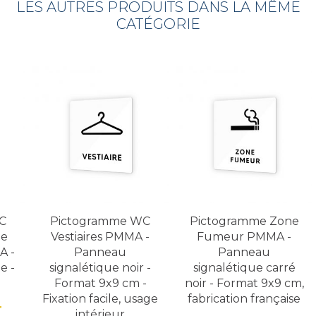
LES AUTRES PRODUITS DANS LA MÊME
CATÉGORIE
C
Pictogramme WC
Pictogramme Zone
ue
Vestiaires PMMA -
Fumeur PMMA -
A -
Panneau
Panneau
e -
signalétique noir -
signalétique carré
Format 9x9 cm -
noir - Format 9x9 cm,
Fixation facile, usage
fabrication française
T
intérieur