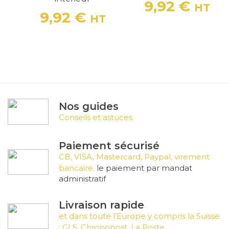
9,92 €
HT
Prix
9,92 €
HT
Prix
Nos guides
Conseils et astuces
Paiement sécurisé
CB, VISA, Mastercard, Paypal, virement
bancaire.
le paiement par mandat
administratif
Livraison rapide
et dans toute l’Europe y compris la Suisse
: GLS, Chronopost, La Poste