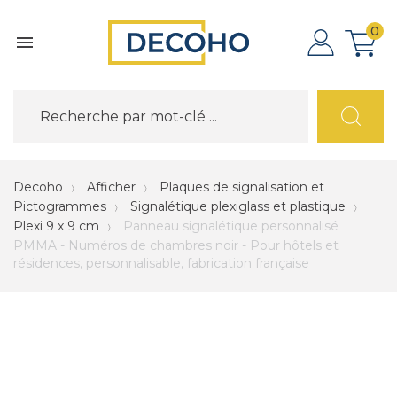
0

Decoho
Afficher
Plaques de signalisation et
Pictogrammes
Signalétique plexiglass et plastique
Plexi 9 x 9 cm
Panneau signalétique personnalisé
PMMA - Numéros de chambres noir - Pour hôtels et
résidences, personnalisable, fabrication française