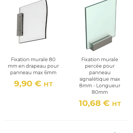
Fixation murale 80
Fixation murale
mm en drapeau pour
percée pour
panneau max 6mm
panneau
signalétique max
9,90 €
HT
8mm - Longueur
Prix
80mm
10,68 €
HT
Prix