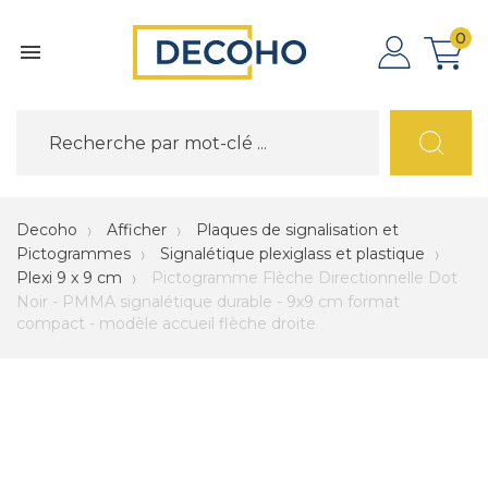
0

Decoho
Afficher
Plaques de signalisation et
Pictogrammes
Signalétique plexiglass et plastique
Plexi 9 x 9 cm
Pictogramme Flèche Directionnelle Dot
Noir - PMMA signalétique durable - 9x9 cm format
compact - modèle accueil flèche droite