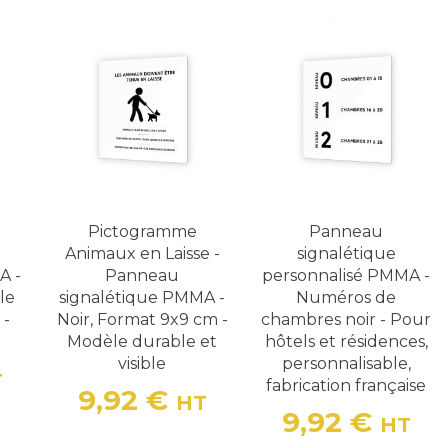
Pictogramme
Panneau
Animaux en Laisse -
signalétique
A -
Panneau
personnalisé PMMA -
le
signalétique PMMA -
Numéros de
 -
Noir, Format 9x9 cm -
chambres noir - Pour
Modèle durable et
hôtels et résidences,
visible
personnalisable,
T
fabrication française
9,92 €
HT
Prix
9,92 €
HT
Prix