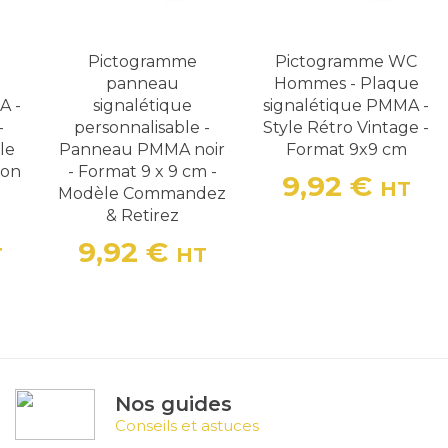
Pictogramme
Pictogramme WC
panneau
Hommes - Plaque
A -
signalétique
signalétique PMMA -
-
personnalisable -
Style Rétro Vintage -
le
Panneau PMMA noir
Format 9x9 cm
ion
- Format 9 x 9 cm -
9,92 €
HT
Modèle Commandez
Prix
e
& Retirez
9,92 €
T
HT
Prix
Nos guides
Conseils et astuces