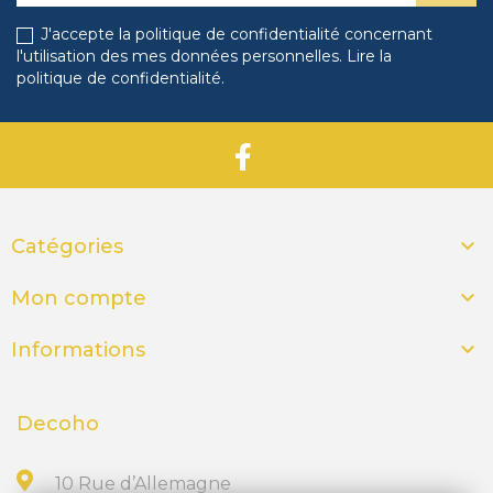
J'accepte la politique de confidentialité concernant
l'utilisation des mes données personnelles.
Lire la
politique de confidentialité
.

Catégories

Mon compte

Informations
Decoho
10 Rue d’Allemagne