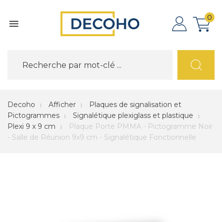
0

Decoho
Afficher
Plaques de signalisation et
Pictogrammes
Signalétique plexiglass et plastique
Plexi 9 x 9 cm
Plaque Porte PMMA - Pictogramme Noir
- Salle de Réunion 9x9 cm - Signalétique Fonctionnelle