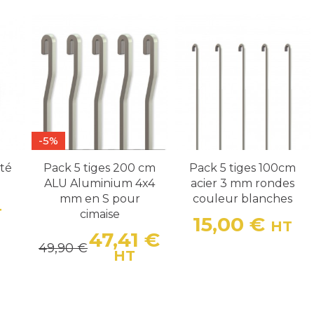
-5%
té
Pack 5 tiges 200 cm
Pack 5 tiges 100cm
ALU Aluminium 4x4
acier 3 mm rondes
mm en S pour
couleur blanches
T
cimaise
15,00 €
HT
Prix
47,41 €
49,90 €
Prix
Prix de base
HT