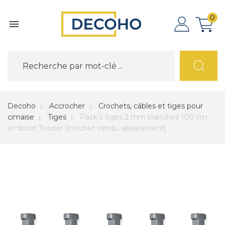
0

Decoho
Accrocher
Crochets, câbles et tiges pour
cimaise
Tiges
Pack 5 tiges 2 mm blanches 100 cm
embout Twister (crochet vendu séparément)