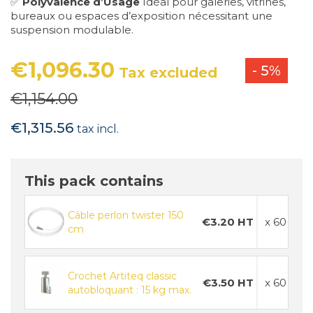
✅
Polyvalence d’Usage
Idéal pour galeries, vitrines,
bureaux ou espaces d’exposition nécessitant une
suspension modulable.
€1,096.30
- 5%
Tax excluded
€1,154.00
€1,315.56
tax incl.
This pack contains
Câble perlon twister 150
€3.20 HT
x 60
cm
Crochet Artiteq classic
€3.50 HT
x 60
autobloquant : 15 kg max.