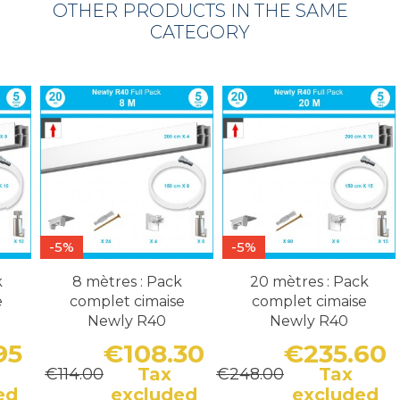
OTHER PRODUCTS IN THE SAME
CATEGORY
-5%
-5%
k
8 mètres : Pack
20 mètres : Pack
e
complet cimaise
complet cimaise
Newly R40
Newly R40
95
€108.30
€235.60
Tax
Tax
€114.00
€248.00
Price
Regular price
Price
Regular price
P
R
ed
excluded
excluded