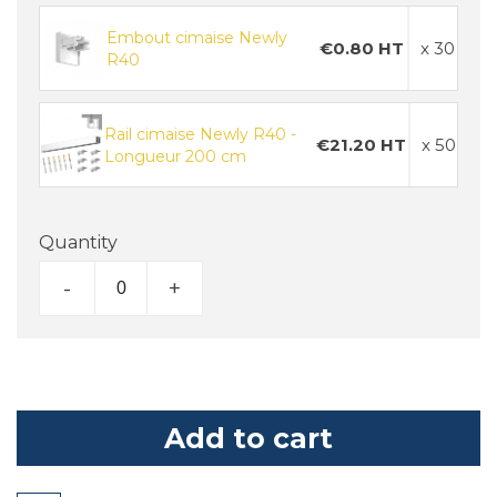
Embout cimaise Newly
€0.80 HT
x 30
R40
Rail cimaise Newly R40 -
€21.20 HT
x 50
Longueur 200 cm
Quantity
-
+
Add to cart