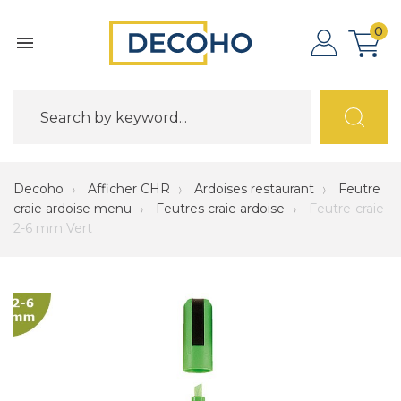
0

Decoho
Afficher CHR
Ardoises restaurant
Feutre
craie ardoise menu
Feutres craie ardoise
Feutre-craie
2-6 mm Vert