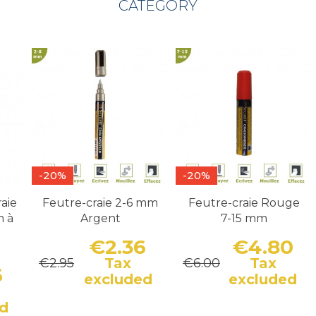
CATEGORY
-20%
-20%
raie
Feutre-craie 2-6 mm
Feutre-craie Rouge
m à
Argent
7-15 mm
€2.36
€4.80
Tax
Tax
€2.95
€6.00
Price
Regular price
P
R
6
excluded
excluded
Price
Regular price
d