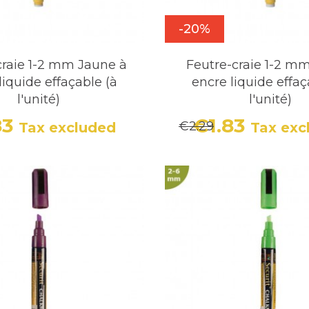
-20%
craie 1-2 mm Jaune à
Feutre-craie 1-2 m
liquide effaçable (à
encre liquide effaç
l'unité)
l'unité)
83
€1.83
€2.29
Tax excluded
Tax exc
Price
Regular price
Price
Regula