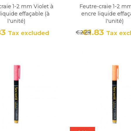
craie 1-2 mm Violet à
Feutre-craie 1-2 mm
liquide effaçable (à
encre liquide effaç
l'unité)
l'unité)
83
€1.83
€2.29
Tax excluded
Tax exc
Price
Regular price
Price
Regula