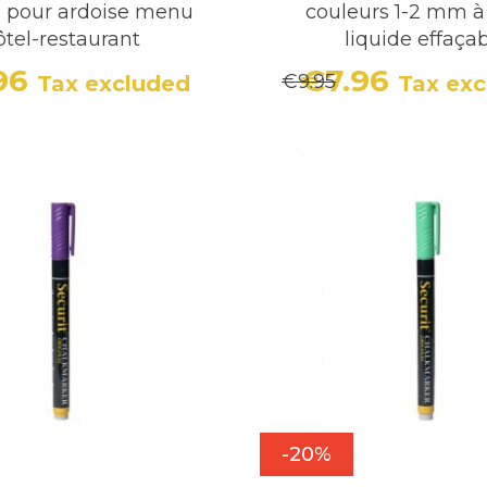
 pour ardoise menu
couleurs 1-2 mm à
ôtel-restaurant
liquide effaça
.96
€7.96
€9.95
Tax excluded
Tax ex
Price
Regular price
Price
Regula
-20%