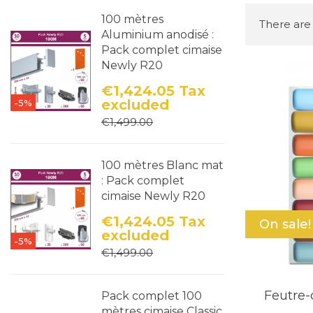
100 mètres
There are
Aluminium anodisé :
Pack complet cimaise
Newly R20
€1,424.05
Tax
excluded
-5%
Price
Regular price
€1,499.00
100 mètres Blanc mat
: Pack complet
cimaise Newly R20
€1,424.05
Tax
On sale!
excluded
-5%
Price
Regular price
€1,499.00
Feutre-c
Pack complet 100
mètres cimaise Classic