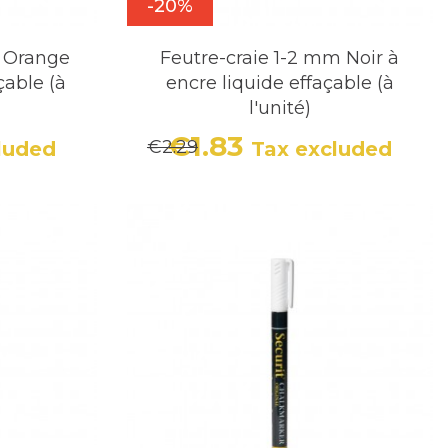
-20%
m Orange
Feutre-craie 1-2 mm Noir à
çable (à
encre liquide effaçable (à
l'unité)
€1.83
€2.29
luded
Tax excluded
r price
Price
Regular price