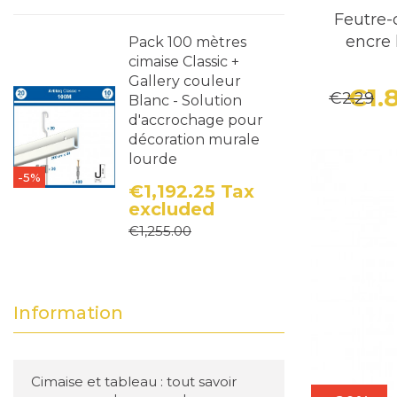
Feutre-
encre 
Pack 100 mètres
cimaise Classic +
Gallery couleur
€1.
€2.29
Blanc - Solution
d'accrochage pour
décoration murale
lourde
-5%
€1,192.25
Tax
excluded
Price
Regular price
€1,255.00
Information
Cimaise et tableau : tout savoir