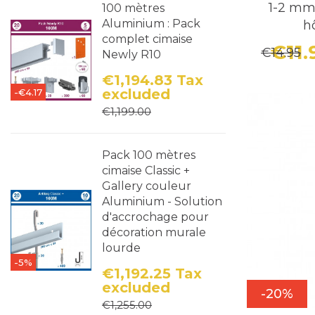
1-2 mm
100 mètres
Aluminium : Pack
h
complet cimaise
€11
€14.95
Newly R10
€1,194.83
Tax
excluded
-€4.17
Price
Regular price
€1,199.00
Pack 100 mètres
cimaise Classic +
Gallery couleur
Aluminium - Solution
d'accrochage pour
décoration murale
lourde
-5%
€1,192.25
Tax
excluded
-20%
Price
Regular price
€1,255.00