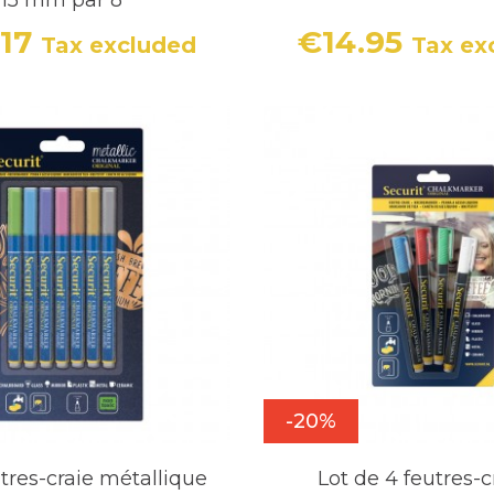
.17
€14.95
Tax excluded
Tax ex
Price
Price
-20%
utres-craie métallique
Lot de 4 feutres-c