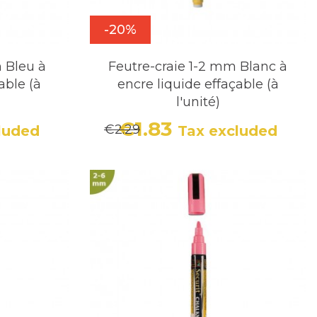
-20%
m Bleu à
Feutre-craie 1-2 mm Blanc à
able (à
encre liquide effaçable (à
l'unité)
€1.83
€2.29
luded
Tax excluded
r price
Price
Regular price