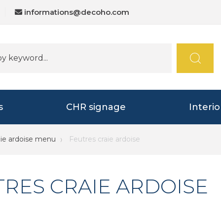
informations@decoho.com
s
CHR signage
Interi
aie ardoise menu
Feutres craie ardoise
TRES CRAIE ARDOISE