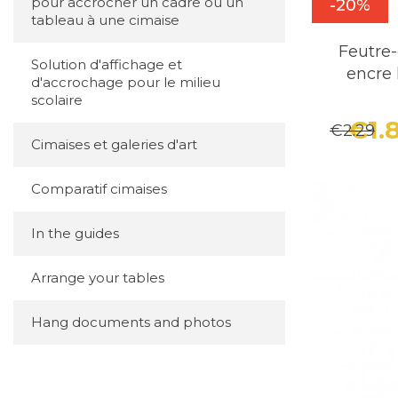
pour accrocher un cadre ou un
-20%
tableau à une cimaise
Feutre-
Solution d'affichage et
encre 
d'accrochage pour le milieu
scolaire
€1.
€2.29
Cimaises et galeries d'art
Comparatif cimaises
In the guides
Arrange your tables
Hang documents and photos