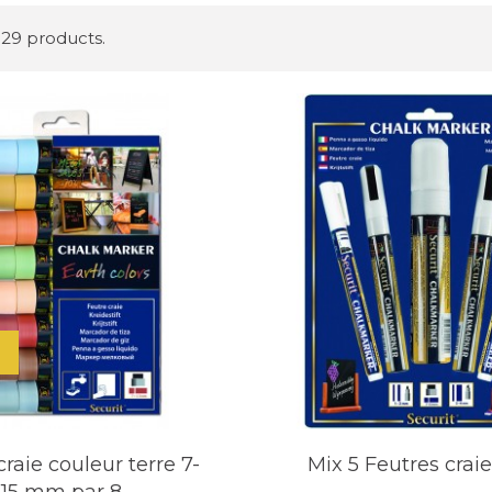
 29 products.
raie couleur terre 7-
Mix 5 Feutres crai
15 mm par 8