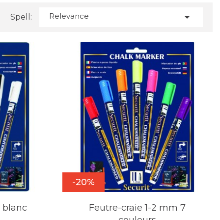
Relevance

Spell:
-20%
e blanc
Feutre-craie 1-2 mm 7
couleurs