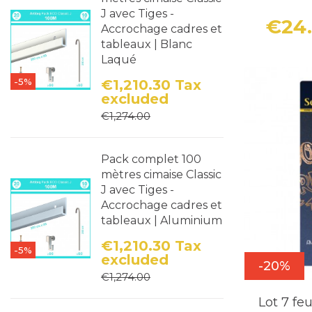
J avec Tiges -
€24
Accrochage cadres et
tableaux | Blanc
Laqué
-5%
€1,210.30
Tax
excluded
Price
Regular price
€1,274.00
Pack complet 100
mètres cimaise Classic
J avec Tiges -
Accrochage cadres et
tableaux | Aluminium
€1,210.30
Tax
-5%
excluded
-20%
Price
Regular price
€1,274.00
Lot 7 fe