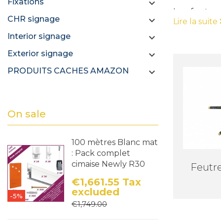
Fixations

Les feutre
CHR signage

Lire la suite
ardoises. À
Interior signage

surfaces n
Exterior signage

PRODUITS CACHES AMAZON

On sale
100 mètres Blanc mat
: Pack complet
cimaise Newly R30
Feutre
€1,661.55
Tax
excluded
-5%
Price
Regular price
€1,749.00