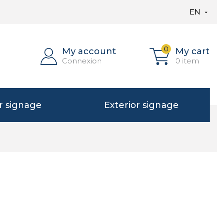
EN

0
My account
My cart
Connexion
0 item
or signage
Exterior signage