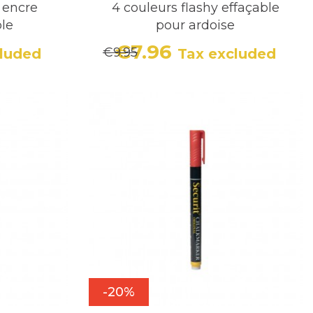
 encre
4 couleurs flashy effaçable
ble
pour ardoise
€7.96
€9.95
cluded
Tax excluded
r price
Price
Regular price
-20%