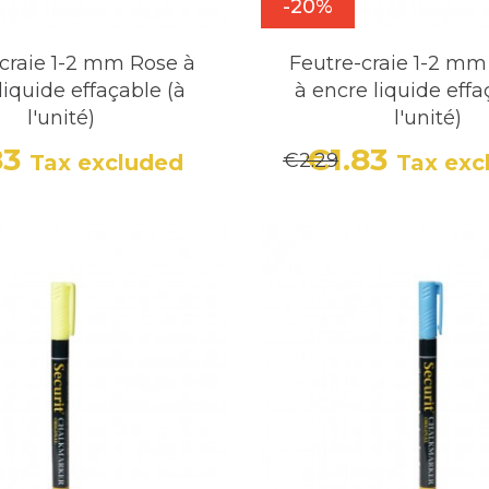
-20%
craie 1-2 mm Rose à
Feutre-craie 1-2 m
liquide effaçable (à
à encre liquide effa
l'unité)
l'unité)
83
€1.83
€2.29
Tax excluded
Tax exc
Price
Regular price
Price
Regula