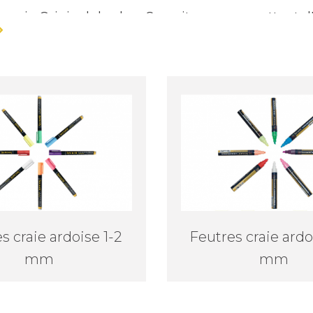
s-craie Original de chez Securit vous permettent d
 utiliser sur toutes
on-poreuses. Se nettoient avec une éponge et de l
s craie ardoise 1-2
Feutres craie ardo
mm
mm