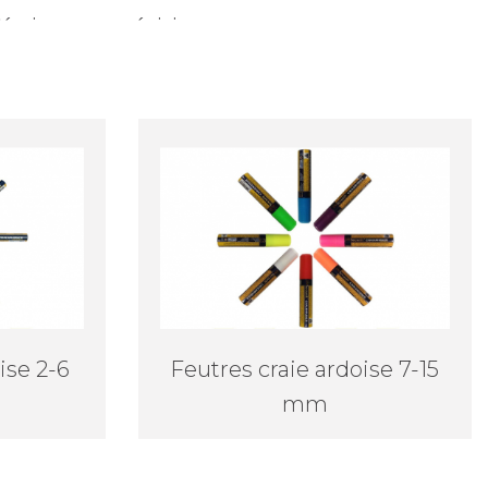
'écrire avec précision vos menus sur vos
’eau.
ise 2-6
Feutres craie ardoise 7-15
mm