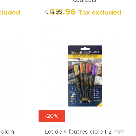
€11.96
€14.95
cluded
Tax excluded
Price
Regular price
-20%
raie 4
Lot de 4 feutres-craie 1-2 mm