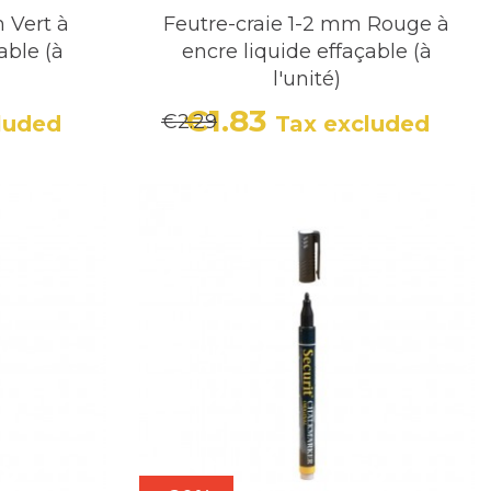
 Vert à
Feutre-craie 1-2 mm Rouge à
able (à
encre liquide effaçable (à
l'unité)
€1.83
€2.29
luded
Tax excluded
r price
Price
Regular price