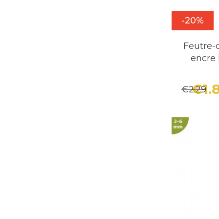
-20%
Feutre-
encre 
€1.
€2.29