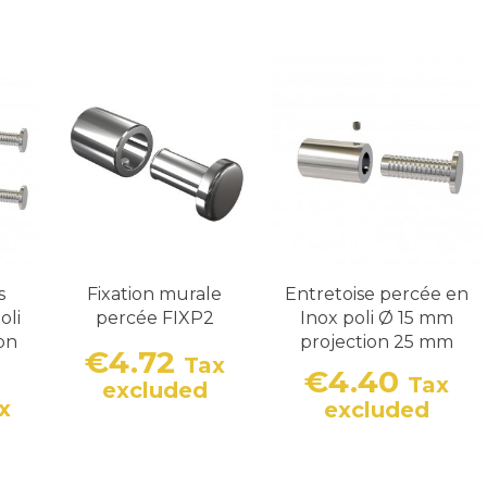
s
Fixation murale
Entretoise percée en
oli
percée FIXP2
Inox poli Ø 15 mm
on
projection 25 mm
€4.72
Tax
€4.40
Tax
Price
excluded
Price
x
excluded