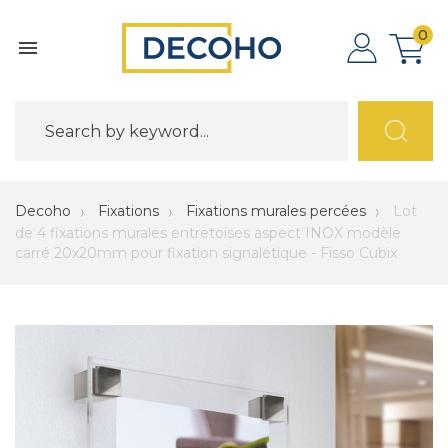
0

Decoho
Fixations
Fixations murales percées
Lot
de 4 fixations murales entretoises aspect INOX modèle
carré 20x20mm pour fixation signalétique - Fisso Cubix