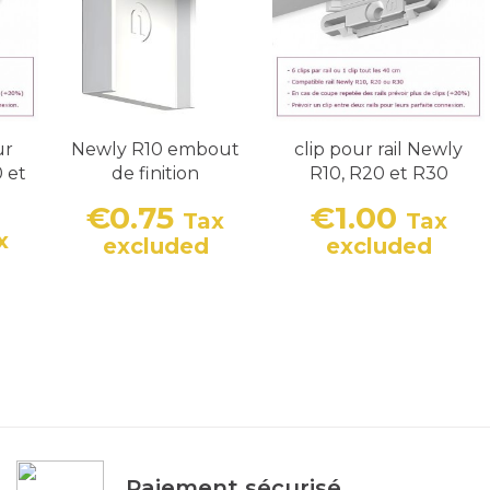
ur
Newly R10 embout
clip pour rail Newly
0 et
de finition
R10, R20 et R30
€0.75
€1.00
Tax
Tax
x
Price
Price
excluded
excluded
Paiement sécurisé