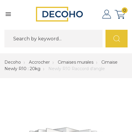
0

Decoho
Accrocher
Cimaises murales
Cimaise
Newly R10 : 20kg
Newly R10 Raccord d'angle