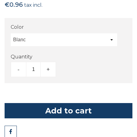
€0.96
tax incl.
Color
Quantity
-
+
Add to cart
Share