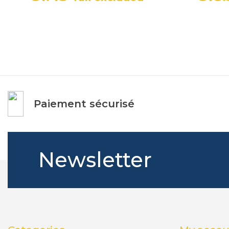
Price
Regular price
Paiement sécurisé
Newsletter