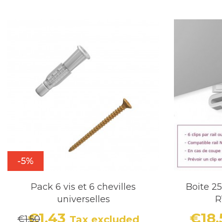
-5%
Pack 6 vis et 6 chevilles
Boite 25
universelles
R
€1.43
€18
€1.50
Tax excluded