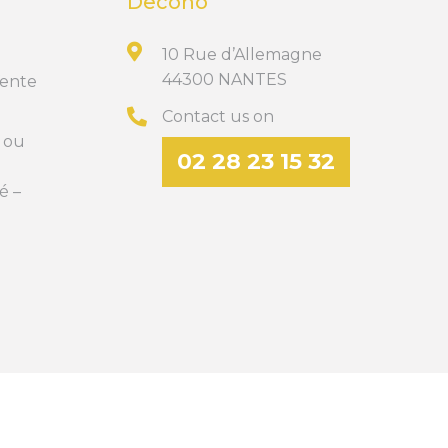
Decoho
10 Rue d’Allemagne
44300 NANTES
Vente
Contact us on
t ou
02 28 23 15 32
é –