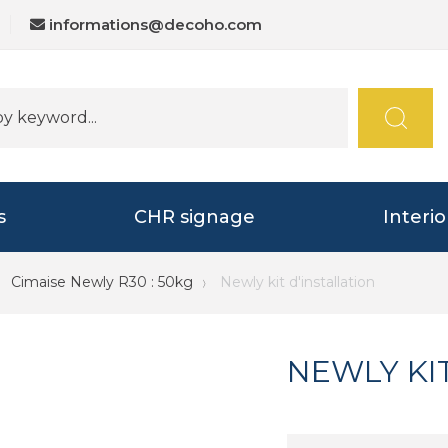
informations@decoho.com
s
CHR signage
Interi
Cimaise Newly R30 : 50kg
Newly kit d'installation
NEWLY KI