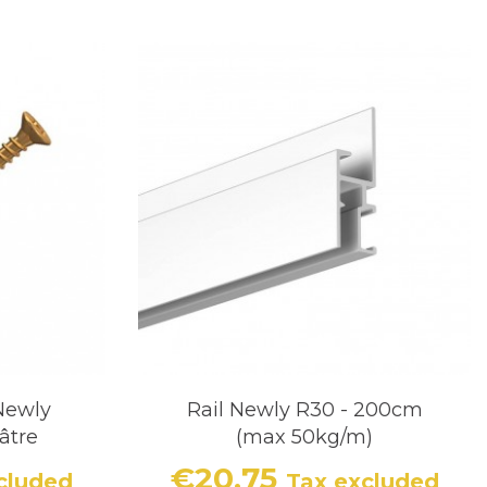
Newly
Rail Newly R30 - 200cm
âtre
(max 50kg/m)
€20.75
cluded
Tax excluded