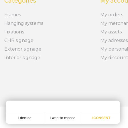
Categories
My accou
Frames
My orders
Hanging systems
My merchan
Fixations
My assets
CHR signage
My adresses
Exterior signage
My personal
Interior signage
My discoun
I want to choose
I decline
I CONSENT