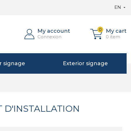
EN

0
My account
My cart
Connexion
0 item
or signage
Exterior signage
T D'INSTALLATION