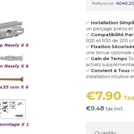
4040.2
Reference:
✅
Installation Simpli
un perçage précis et
✅
Compatibilité Par
R20 et R30 de 200 c
✅
Fixation Sécurisé
une tenue optimale 
✅
Gain de Temps
Tou
achats supplémentai
✅
Convient à Tous
I
installation intuitive e
€7.90
Tax
€9.48
tax incl.
Quantity