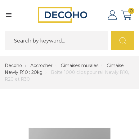
0

Decoho
Accrocher
Cimaises murales
Cimaise
Newly R10 : 20kg
Boite 1000 clips pour rail Newly R10,
R20 et R30