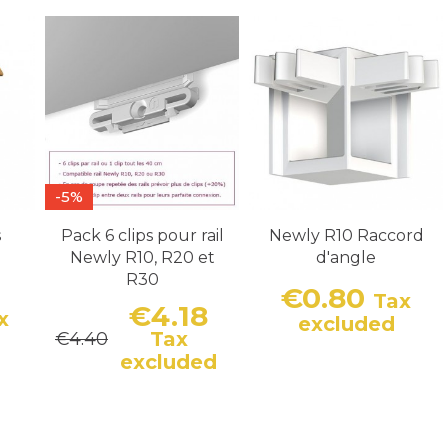
-5%
s
Pack 6 clips pour rail
Newly R10 Raccord
Newly R10, R20 et
d'angle
R30
€0.80
Tax
€4.18
x
Price
excluded
Tax
€4.40
Price
Regular price
excluded