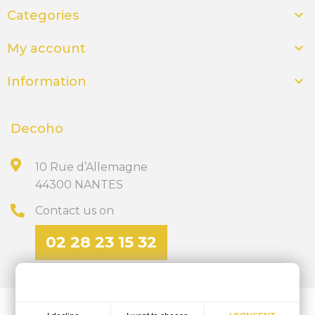

Categories

My account

Information
Decoho
10 Rue d’Allemagne
44300 NANTES
Contact us on
02 28 23 15 32
Discover our site of personalized gifts
ics-nantes.fr