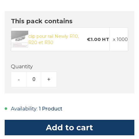
This pack contains
clip pour rail Newly R10,
€1.00 HT
x 1000
R20 et R30
Quantity
-
+
Availability:
1 Product
Add to cart