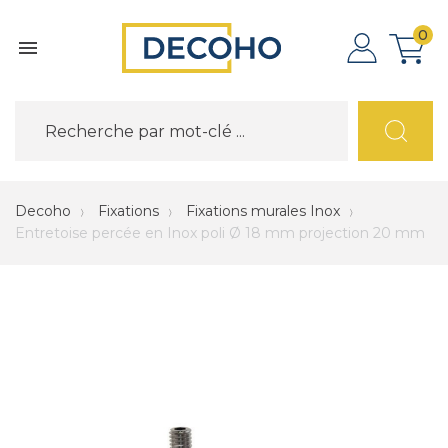
0

Decoho
Fixations
Fixations murales Inox
Entretoise percée en Inox poli Ø 18 mm projection 20 mm