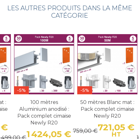
LES AUTRES PRODUITS DANS LA MÊME
CATÉGORIE
-5%
-5%
t :
100 mètres
50 mètres Blanc mat :
ise
Aluminium anodisé :
Pack complet cimaise
Pack complet cimaise
Newly R20
Newly R20
 €
721,05 €
759,00 €
1 424,05 €
Prix
Prix de base
Pr
P
HT
1 499,00 €