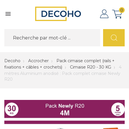
0

Decoho
Accrocher
Pack cimaise complet (rails +
fixations + câbles + crochets)
Cimaise R20 - 30 KG
4
mètres Aluminium anodisé : Pack complet cimaise Newly
R20