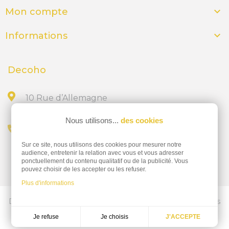

Mon compte

Informations
Decoho
10 Rue d’Allemagne
44300 NANTES
Nous utilisons...
des cookies
Appelez-nous au
Sur ce site, nous utilisons des cookies pour mesurer notre
02 28 23 15 32
audience, entretenir la relation avec vous et vous adresser
ponctuellement du contenu qualitatif ou de la publicité. Vous
pouvez choisir de les accepter ou les refuser.
Plus d'informations
Découvrez nos services d'impressions professionnelles
ics-nantes.fr
Je choisis
Je refuse
J'ACCEPTE
Réalisation
Dream me up