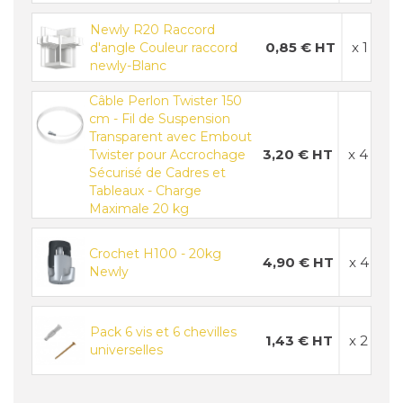
Newly R20 Raccord
0,85 € HT
x 1
d'angle Couleur raccord
newly-Blanc
Câble Perlon Twister 150
cm - Fil de Suspension
Transparent avec Embout
3,20 € HT
x 4
Twister pour Accrochage
Sécurisé de Cadres et
Tableaux - Charge
Maximale 20 kg
Crochet H100 - 20kg
4,90 € HT
x 4
Newly
Pack 6 vis et 6 chevilles
1,43 € HT
x 2
universelles