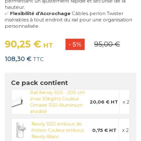
permettant un ajustement rapide et sécurisé de la
hauteur.
✅
Flexibilité d’Accrochage
Câbles perlon Twister
insérables à tout endroit du rail pour une organisation
personnalisée.
90,25 €
95,00 €
- 5%
HT
108,30 €
TTC
Ce pack contient
Rail Newly R20 - 200 cm
(max 30kg/m) Couleur
20,06 € HT
x 2
Cimaise R20-Aluminium
anodisé
Newly R20 embout de
0,75 € HT
x 2
finition Couleur embout
Newly-Blanc