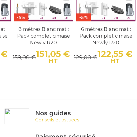
-5%
-5%
at :
8 mètres Blanc mat :
6 mètres Blanc mat :
ise
Pack complet cimaise
Pack complet cimaise
Newly R20
Newly R20
 €
151,05 €
122,55 €
159,00 €
129,00 €
Prix
Prix de base
Prix
Prix de base
Pr
P
HT
HT
Nos guides
Conseils et astuces
Paiement sécurisé