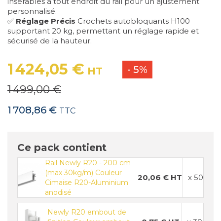
insérables à tout endroit du rail pour un ajustement
personnalisé.
✅
Réglage Précis
Crochets autobloquants H100
supportant 20 kg, permettant un réglage rapide et
sécurisé de la hauteur.
1 424,05 €
- 5%
HT
1 499,00 €
1 708,86 €
TTC
Ce pack contient
Rail Newly R20 - 200 cm
(max 30kg/m) Couleur
20,06 € HT
x 50
Cimaise R20-Aluminium
anodisé
Newly R20 embout de