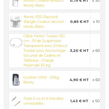
0,75 € HT
x 30
finition Couleur embout
Newly-Blanc
Newly R20 Raccord
0,85 € HT
x 10
d'angle Couleur raccord
newly-Blanc
Câble Perlon Twister 150
cm - Fil de Suspension
Transparent avec Embout
3,20 € HT
x 60
Twister pour Accrochage
Sécurisé de Cadres et
Tableaux - Charge
Maximale 20 kg
Crochet H100 - 20kg
4,90 € HT
x 60
Newly
Pack 6 vis et 6 chevilles
1,43 € HT
x 50
universelles