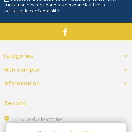
l'utilisation des mes données personnelles.
Lire la
politique de confidentialité
.

Catégories

Mon compte

Informations
Decoho
10 Rue d’Allemagne
44300 NANTES