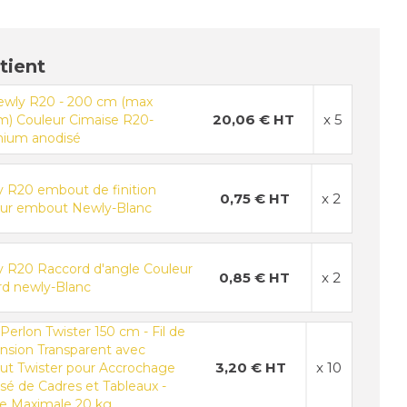
tient
Newly R20 - 200 cm (max
20,06 € HT
x 5
m) Couleur Cimaise R20-
nium anodisé
 R20 embout de finition
0,75 € HT
x 2
ur embout Newly-Blanc
 R20 Raccord d'angle Couleur
0,85 € HT
x 2
rd newly-Blanc
Perlon Twister 150 cm - Fil de
nsion Transparent avec
3,20 € HT
x 10
t Twister pour Accrochage
sé de Cadres et Tableaux -
e Maximale 20 kg