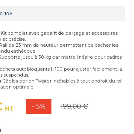
0-10A
Kit complet avec gabarit de perçage et accessoires
 et précise.
Rail de 23 mm de hauteur permettant de cacher les
endu esthétique.
upporte jusqu'à 30 kg par mètre linéaire pour cadres
ochets autobloquants H100 pour ajuster facilement la
s suspendus.
e
Câbles perlon Twister insérables à tout endroit du rail
ation optimale.
€
- 5%
199,00 €
HT
T