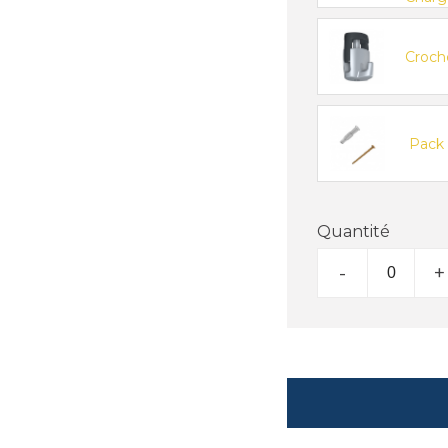
Croch
Pack 6
Quantité
-
+