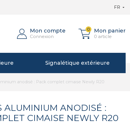
FR

0
Mon compte
Mon panier
Connexion
0 article
ieure
Signalétique extérieure
uminium anodisé : Pack complet cimaise Newly R20
S ALUMINIUM ANODISÉ :
PLET CIMAISE NEWLY R20