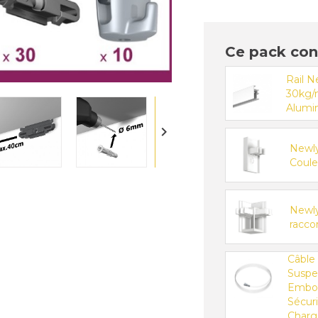
Ce pack con
Rail 
30kg/
Alumi

Newly
Coule
Newly
racco
Câble 
Suspe
Embou
Sécuri
Charg