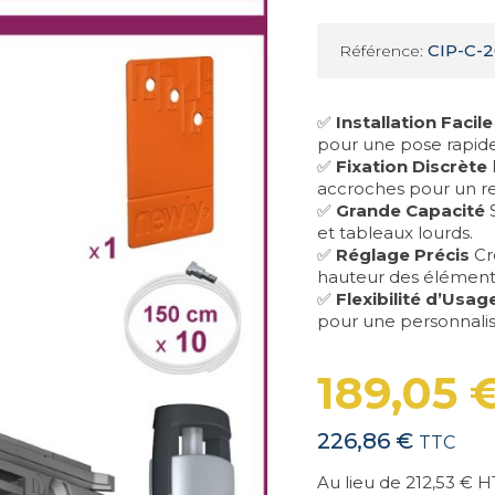
CIP-C-2
Référence:
✅
Installation Facile
pour une pose rapide
✅
Fixation Discrète
accroches pour un r
✅
Grande Capacité
S
et tableaux lourds.
✅
Réglage Précis
Cr
hauteur des élément
✅
Flexibilité d’Usag
pour une personnalis
189,05 
226,86 €
TTC
Au lieu de 212,53 €
H