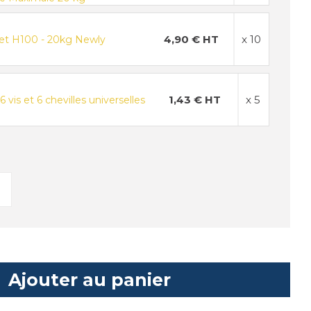
4,90 € HT
x 10
et H100 - 20kg Newly
1,43 € HT
x 5
 vis et 6 chevilles universelles
Ajouter au panier