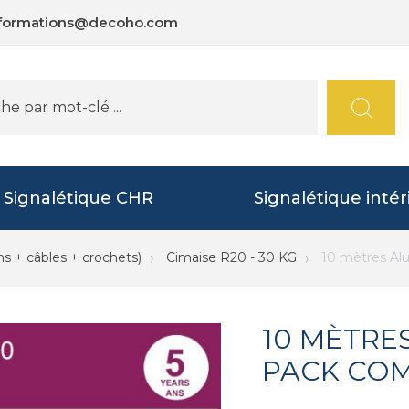
nformations@decoho.com
Signalétique CHR
Signalétique intér
ns + câbles + crochets)
Cimaise R20 - 30 KG
10 mètres Al
10 MÈTRE
PACK COM