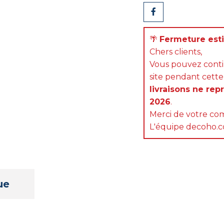
Partager
🌴
Fermeture estiv
Chers clients,
Vous pouvez cont
site pendant cette
livraisons ne rep
2026
.
Merci de votre com
L'équipe decoho.
ue