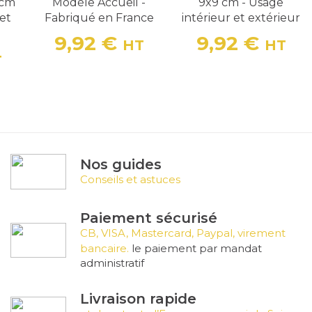
 cm
Modèle Accueil -
9x9 cm - Usage
et
Fabriqué en France
intérieur et extérieur
9,92 €
9,92 €
HT
HT
Prix
Prix
T
Nos guides
Conseils et astuces
Paiement sécurisé
CB, VISA, Mastercard, Paypal, virement
bancaire.
le paiement par mandat
administratif
Livraison rapide