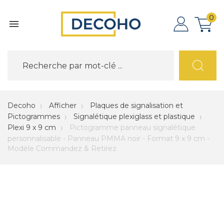
0

Decoho
Afficher
Plaques de signalisation et
Pictogrammes
Signalétique plexiglass et plastique
Plexi 9 x 9 cm
Pictogramme panneau signalétique
personnalisable - Panneau PMMA noir - Format 9 x 9 cm -
Modèle Commandez & Retirez