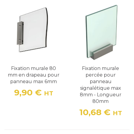
Fixation murale 80
Fixation murale
mm en drapeau pour
percée pour
panneau max 6mm
panneau
signalétique max
9,90 €
HT
8mm - Longueur
Prix
80mm
10,68 €
HT
Prix