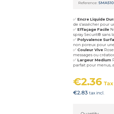
SMA510
Reference:
✅
Encre Liquide Dur
de s'assécher pour un
✅
Effaçage Facile
Ne
spray Securit® sans la
✅
Polyvalence Surf
non poreux pour une
✅
Couleur Vive
Rose 
messages ou créations
✅
Largeur Medium
P
parfait pour menus, a
€2.36
Tax
€2.83
tax incl.
Quantity