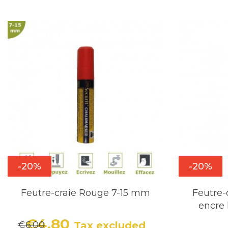
-20%
-20%
Feutre-craie Rouge 7-15 mm
Feutre-
encre 
€4.80
€6.00
Tax excluded