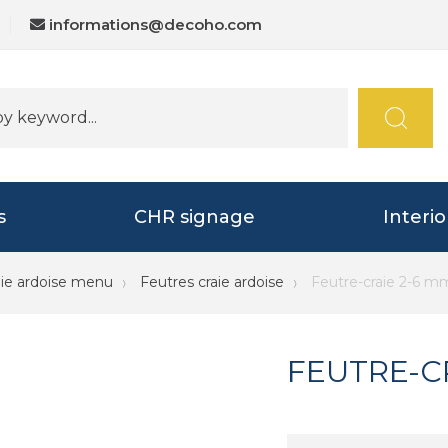
informations@decoho.com
s
CHR signage
Interi
aie ardoise menu
Feutres craie ardoise
Feutre-craie 2-6 
FEUTRE-C