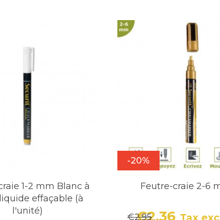
-20%
craie 1-2 mm Blanc à
Feutre-craie 2-6
liquide effaçable (à
l'unité)
€2.36
€2.95
Tax exc