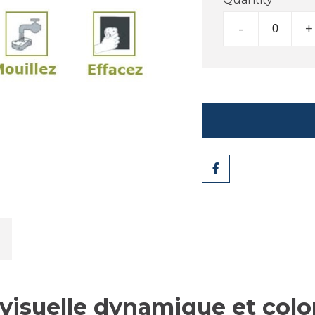
-
+
Share
isuelle dynamique et colo