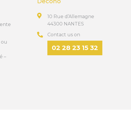
Decoho
10 Rue d’Allemagne
44300 NANTES
Vente
Contact us on
t ou
02 28 23 15 32
é –