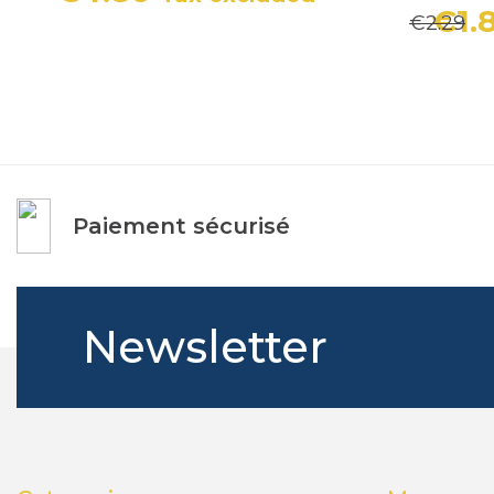
Price
Regular price
€1.
€2.29
Paiement sécurisé
Newsletter