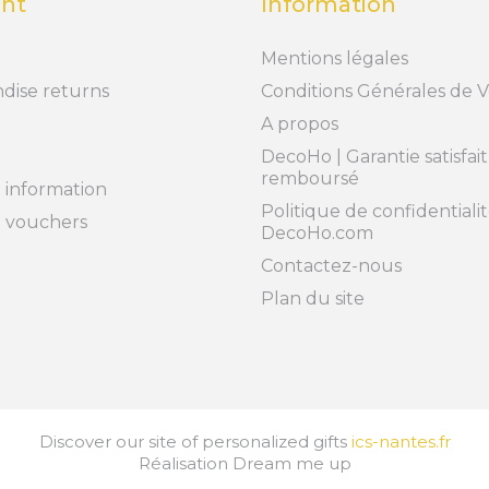
nt
Information
Mentions légales
dise returns
Conditions Générales de 
A propos
DecoHo | Garantie satisfai
remboursé
 information
Politique de confidentialit
t vouchers
DecoHo.com
Contactez-nous
Plan du site
Discover our site of personalized gifts
ics-nantes.fr
Réalisation
Dream me up