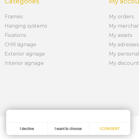
Categories
My accou
Frames
My orders
Hanging systems
My merchan
Fixations
My assets
CHR signage
My adresses
Exterior signage
My personal
Interior signage
My discoun
I want to choose
I decline
I CONSENT