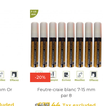
-20%
 mm Or
Feutre-craie blanc 7-15 mm
par 8
€37.44
luded
€46.80
Tax excluded