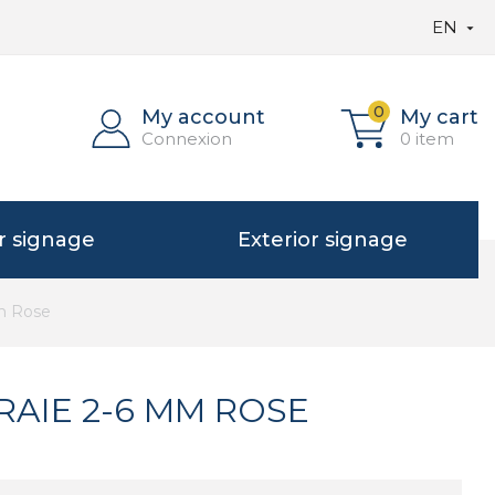
EN

0
My account
My cart
Connexion
0 item
or signage
Exterior signage
mm Rose
RAIE 2-6 MM ROSE