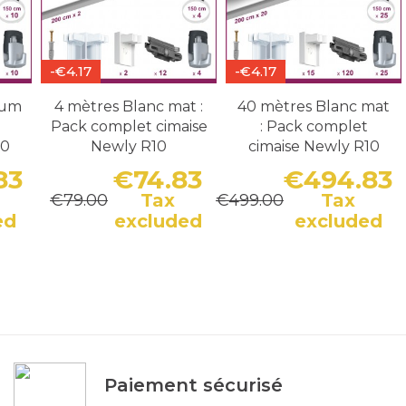
-€4.17
-€4.17
ium
4 mètres Blanc mat :
40 mètres Blanc mat
Pack complet cimaise
: Pack complet
10
Newly R10
cimaise Newly R10
83
€74.83
€494.83
Tax
Tax
€79.00
€499.00
Price
Regular price
Price
Regular price
P
R
ed
excluded
excluded
Paiement sécurisé