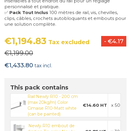
insérables à tout endroit du rail pour un réglage
personnalisé et pratique.
✅
Pack Tout Inclus
100 mètres de rail, vis, chevilles,
clips, câbles, crochets autobloquants et embouts pour
une solution complète.
€1,194.83
- €4.17
Tax excluded
€1,199.00
€1,433.80
tax incl.
This pack contains
Rail Newly R10 - 200 cm
(max 20kg/m) Color
€14.60 HT
x 50
Cimaise R10-Matt white
(can be painted)
Newly R10 embout de