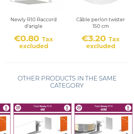
Newly R10 Raccord
Câble perlon twister
d'angle
150 cm
€0.80
€3.20
Tax
Tax
Price
Price
excluded
excluded
OTHER PRODUCTS IN THE SAME
CATEGORY