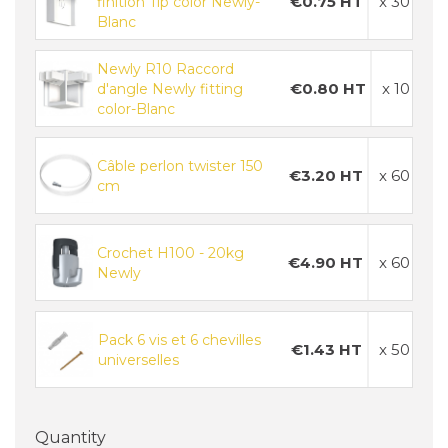
€0.75 HT
x 30
finition Tip color Newly-
Blanc
Newly R10 Raccord
€0.80 HT
x 10
d'angle Newly fitting
color-Blanc
Câble perlon twister 150
€3.20 HT
x 60
cm
Crochet H100 - 20kg
€4.90 HT
x 60
Newly
Pack 6 vis et 6 chevilles
€1.43 HT
x 50
universelles
Quantity