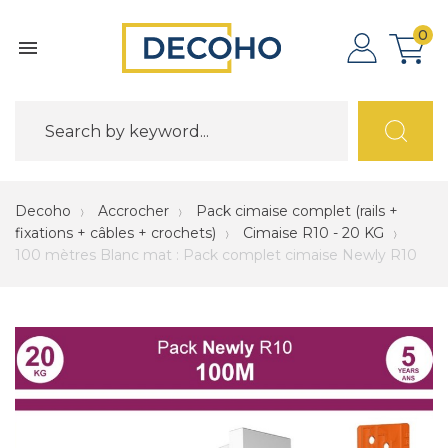
0

Decoho
Accrocher
Pack cimaise complet (rails +
fixations + câbles + crochets)
Cimaise R10 - 20 KG
100 mètres Blanc mat : Pack complet cimaise Newly R10