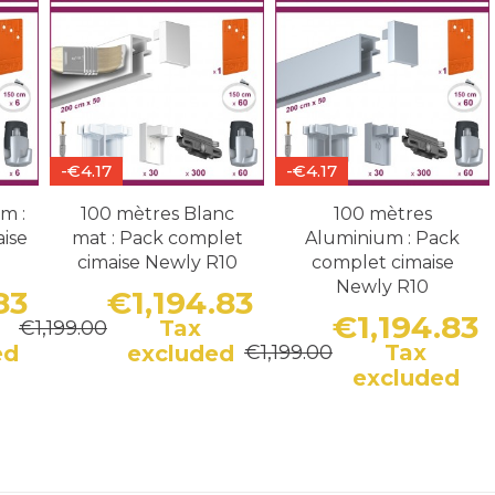
-€4.17
-€4.17
m :
100 mètres Blanc
100 mètres
ise
mat : Pack complet
Aluminium : Pack
cimaise Newly R10
complet cimaise
Newly R10
83
€1,194.83
€1,194.83
Tax
€1,199.00
Price
Regular price
Price
Regular price
Tax
ed
excluded
€1,199.00
P
R
excluded