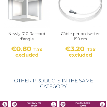
Newly R10 Raccord
Câble perlon twister
d'angle
150 cm
€0.80
€3.20
Tax
Tax
Price
Price
excluded
excluded
OTHER PRODUCTS IN THE SAME
CATEGORY