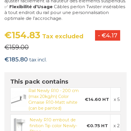
ajuster facilement la hauteur des éléments suspendus.
✅
Flexibilité d’Usage
Câbles perlon Twister insérables
à tout endroit du rail pour une personnalisation
optimale de l’accrochage.
€154.83
- €4.17
Tax excluded
€159.00
€185.80
tax incl.
This pack contains
Rail Newly R10 - 200 cm
(max 20kg/m) Color
€14.60 HT
x 5
Cimaise R10-Matt white
(can be painted)
Newly R10 embout de
€0.75 HT
x 2
finition Tip color Newly-