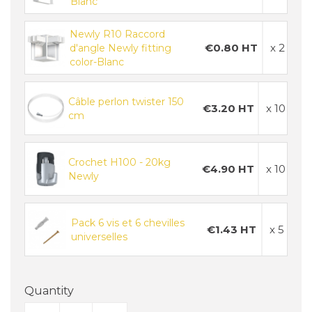
Blanc
Newly R10 Raccord
€0.80 HT
x 2
d'angle Newly fitting
color-Blanc
Câble perlon twister 150
€3.20 HT
x 10
cm
Crochet H100 - 20kg
€4.90 HT
x 10
Newly
Pack 6 vis et 6 chevilles
€1.43 HT
x 5
universelles
Quantity