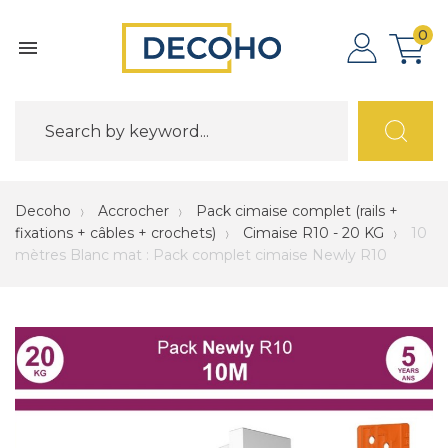
0

Decoho
Accrocher
Pack cimaise complet (rails +
fixations + câbles + crochets)
Cimaise R10 - 20 KG
10
mètres Blanc mat : Pack complet cimaise Newly R10