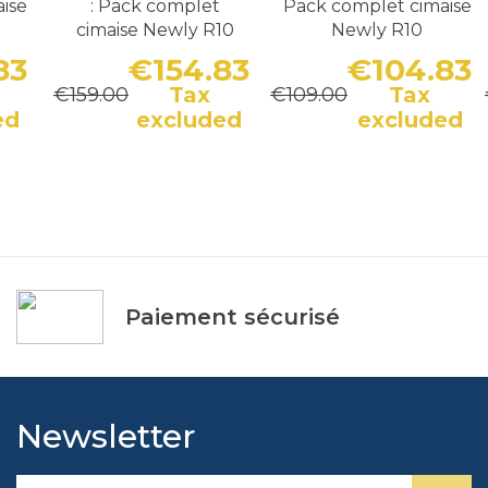
ise
: Pack complet
Pack complet cimaise
cimaise Newly R10
Newly R10
83
€154.83
€104.83
Tax
Tax
€159.00
€109.00
Price
Regular price
Price
Regular price
P
R
ed
excluded
excluded
Paiement sécurisé
Newsletter