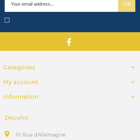

Categories

My account

Information
Decoho
10 Rue d’Allemagne