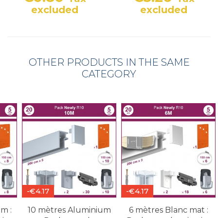
Price
Price
excluded
excluded
OTHER PRODUCTS IN THE SAME
CATEGORY
-€4.17
-€4.17
m :
10 mètres Aluminium
6 mètres Blanc mat :