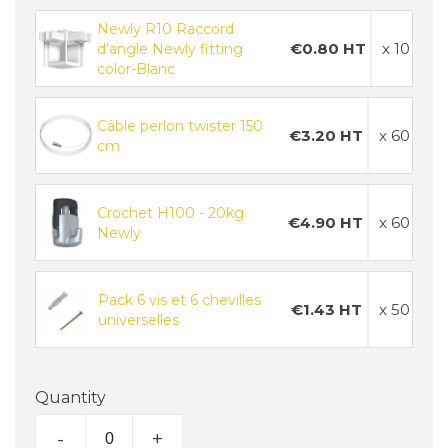
Newly R10 Raccord
€0.80 HT
x 10
d'angle Newly fitting
color-Blanc
Câble perlon twister 150
€3.20 HT
x 60
cm
Crochet H100 - 20kg
€4.90 HT
x 60
Newly
Pack 6 vis et 6 chevilles
€1.43 HT
x 50
universelles
Quantity
-
+