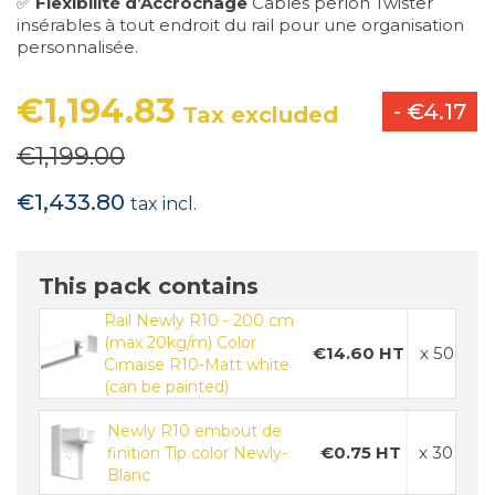
✅
Flexibilité d’Accrochage
Câbles perlon Twister
insérables à tout endroit du rail pour une organisation
personnalisée.
€1,194.83
- €4.17
Tax excluded
€1,199.00
€1,433.80
tax incl.
This pack contains
Rail Newly R10 - 200 cm
(max 20kg/m) Color
€14.60 HT
x 50
Cimaise R10-Matt white
(can be painted)
Newly R10 embout de
€0.75 HT
x 30
finition Tip color Newly-
Blanc