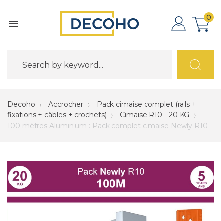
0

Decoho
Accrocher
Pack cimaise complet (rails +
fixations + câbles + crochets)
Cimaise R10 - 20 KG
100 mètres Aluminium : Pack complet cimaise Newly R10