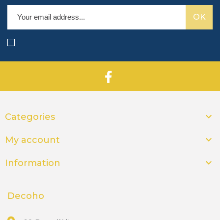

Categories

My account

Information
Decoho