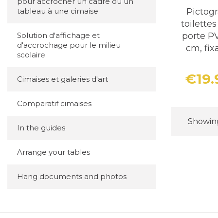
pour accrocher un cadre ou un
Pictog
tableau à une cimaise
toilett
porte P
Solution d'affichage et
d'accrochage pour le milieu
cm, fix
scolaire
€19
Cimaises et galeries d'art
Comparatif cimaises
Showing 
In the guides
Arrange your tables
Hang documents and photos