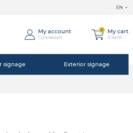
EN

0
My account
My cart
Connexion
0 item
or signage
Exterior signage