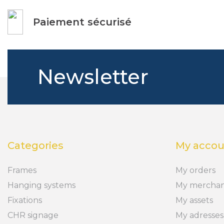
Paiement sécurisé
Newsletter
Categories
My accou
Frames
My orders
Hanging systems
My merchan
Fixations
My assets
CHR signage
My adresses