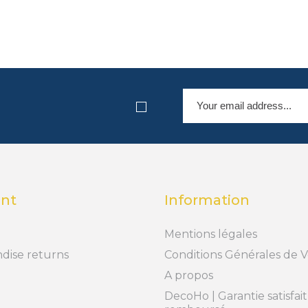
nt
Information
Mentions légales
dise returns
Conditions Générales de 
A propos
DecoHo | Garantie satisfai