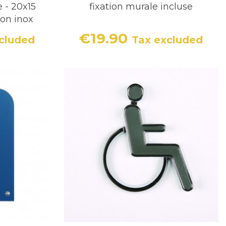
 - 20x15
fixation murale incluse
ion inox
€19.90
cluded
Tax excluded
Price