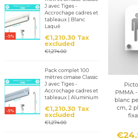
J avec Tiges -
Accrochage cadres et
tableaux | Blanc
Laqué
-5%
€1,210.30
Tax
excluded
Price
Regular price
€1,274.00
Pack complet 100
mètres cimaise Classic
J avec Tiges -
Pict
Accrochage cadres et
PMMA - 
tableaux | Aluminium
blanc pe
cm, 2 p
€1,210.30
Tax
-5%
excluded
fix
Price
Regular price
€1,274.00
€24