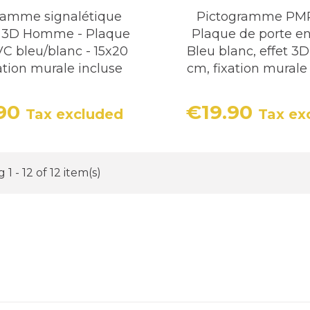
ramme signalétique
Pictogramme PMR
es 3D Homme - Plaque
Plaque de porte e
VC bleu/blanc - 15x20
Bleu blanc, effet 3D
ation murale incluse
cm, fixation murale
.90
€19.90
Tax excluded
Tax ex
Price
Price
1 - 12 of 12 item(s)