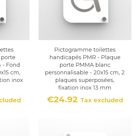
ettes
Pictogramme toilettes
 porte
handicapés PMR - Plaque
 - Fond
porte PMMA blanc
0x15 cm,
personnalisable - 20x15 cm, 2
tion inox
plaques superposées,
fixation inox 13 mm
€24.92
cluded
Tax excluded
Price