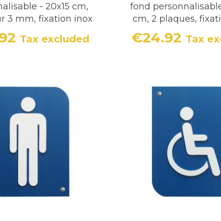
alisable - 20x15 cm,
fond personnalisable
r 3 mm, fixation inox
cm, 2 plaques, fixat
.92
€24.92
Tax excluded
Tax ex
Price
Price