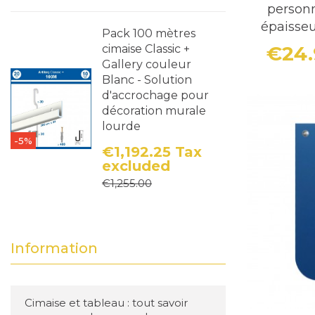
personn
épaisseu
Pack 100 mètres
€24
cimaise Classic +
Gallery couleur
Blanc - Solution
d'accrochage pour
décoration murale
lourde
-5%
€1,192.25
Tax
excluded
Price
Regular price
€1,255.00
Information
Cimaise et tableau : tout savoir