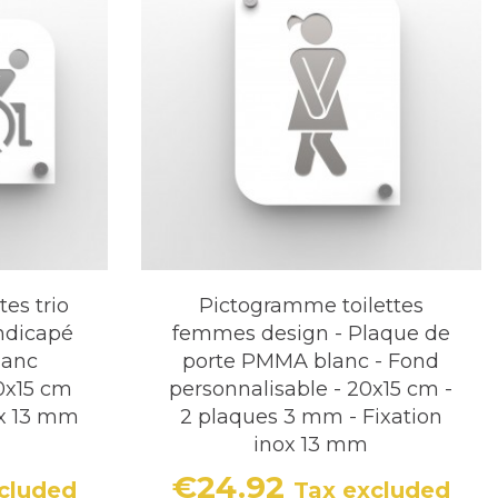
es trio
Pictogramme toilettes
dicapé
femmes design - Plaque de
lanc
porte PMMA blanc - Fond
20x15 cm
personnalisable - 20x15 cm -
ox 13 mm
2 plaques 3 mm - Fixation
inox 13 mm
€24.92
cluded
Tax excluded
Price