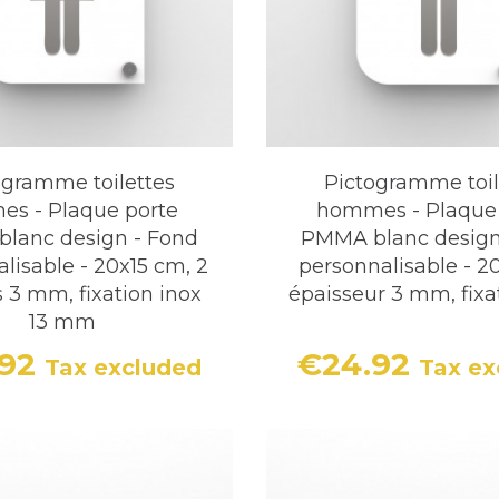
ogramme toilettes
Pictogramme toil
es - Plaque porte
hommes - Plaque
lanc design - Fond
PMMA blanc design
lisable - 20x15 cm, 2
personnalisable - 2
 3 mm, fixation inox
épaisseur 3 mm, fixa
13 mm
.92
€24.92
Tax excluded
Tax ex
Price
Price