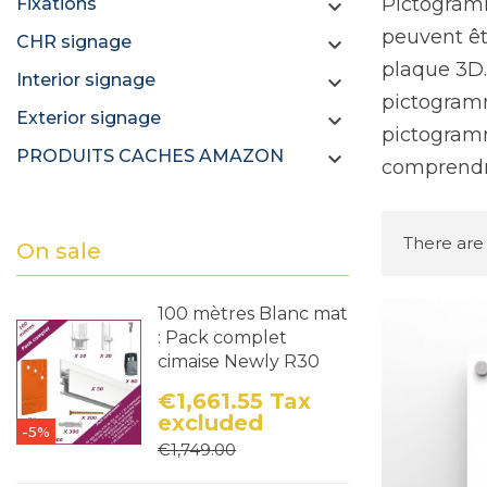
Pictogramm
Fixations

peuvent êtr
CHR signage

plaque 3D.
Interior signage

pictogramm
Exterior signage

pictogramm
PRODUITS CACHES AMAZON

comprendre
There are 
On sale
100 mètres Blanc mat
: Pack complet
cimaise Newly R30
€1,661.55
Tax
excluded
-5%
Price
Regular price
€1,749.00