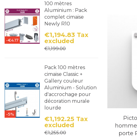
100 mètres
Aluminium : Pack
complet cimaise
Newly R10
€1,194.83
Tax
excluded
-€4.17
Price
Regular price
€1,199.00
Pack 100 mètres
cimaise Classic +
Gallery couleur
Aluminium - Solution
d'accrochage pour
décoration murale
lourde
-5%
Pict
€1,192.25
Tax
excluded
hommes 
Price
Regular price
€1,255.00
porte