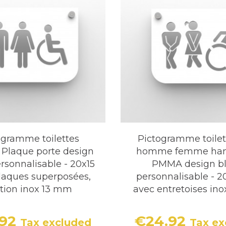
ogramme toilettes
Pictogramme toilett
Plaque porte design
homme femme han
rsonnalisable - 20x15
PMMA design b
laques superposées,
personnalisable - 
ation inox 13 mm
avec entretoises in
.92
€24.92
Tax excluded
Tax ex
Price
Price