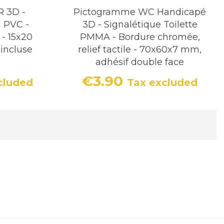
 3D -
Pictogramme WC Handicapé
n PVC -
3D - Signalétique Toilette
 - 15x20
PMMA - Bordure chromée,
 incluse
relief tactile - 70x60x7 mm,
adhésif double face
€3.90
cluded
Tax excluded
Price