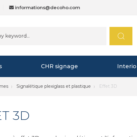
informations@decoho.com
s
CHR signage
Interi
mmes
Signalétique plexiglass et plastique
Effet 3D
T 3D