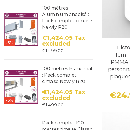
100 mètres
Aluminium anodisé :
Pack complet cimaise
Newly R20
€1,424.05
Tax
excluded
-5%
Price
Regular price
Pict
€1,499.00
femm
PMMA b
100 mètres Blanc mat
personna
: Pack complet
plaques
cimaise Newly R20
€1,424.05
Tax
€24
excluded
-5%
Price
Regular price
€1,499.00
Pack complet 100
mètres cimaise Classic