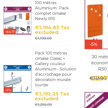
100 mètres
Aluminium : Pack
complet cimaise
Newly R10
€1,194.83
Tax
excluded
-€4.17
Price
Regular price
€1,199.00
-5%
Pack 100 mètres
30 mètr
cimaise Classic +
économ
Gallery couleur
R30 (
Aluminium - Solution
d'accrochage pour
€297
€313.00
décoration murale
lourde
-5%
€1,192.25
Tax
excluded
Price
Regular price
€1,255.00