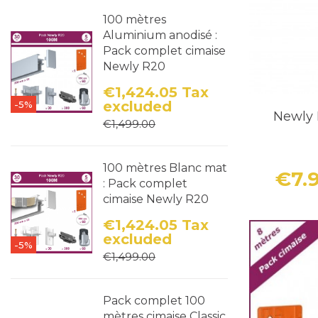
100 mètres
Aluminium anodisé :
Pack complet cimaise
Newly R20
€1,424.05
Tax
excluded
-5%
Price
Regular price
Newly 
€1,499.00
100 mètres Blanc mat
€7.
: Pack complet
cimaise Newly R20
€1,424.05
Tax
excluded
-5%
Price
Regular price
€1,499.00
Pack complet 100
mètres cimaise Classic