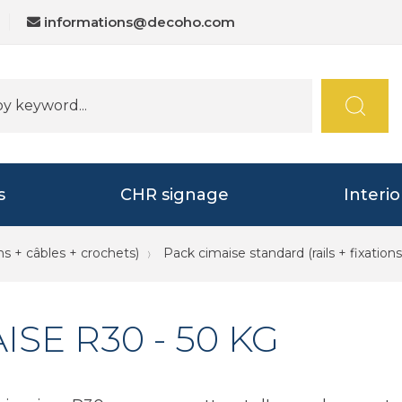
informations@decoho.com
s
CHR signage
Interi
ns + câbles + crochets)
Pack cimaise standard (rails + fixations
ISE R30 - 50 KG