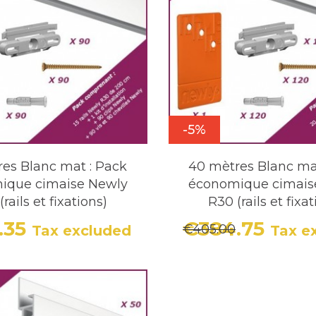
-5%
es Blanc mat : Pack
40 mètres Blanc ma
ique cimaise Newly
économique cimais
rails et fixations)
R30 (rails et fixa
.35
€384.75
€405.00
Tax excluded
Tax e
Price
Regular price
Price
Regula