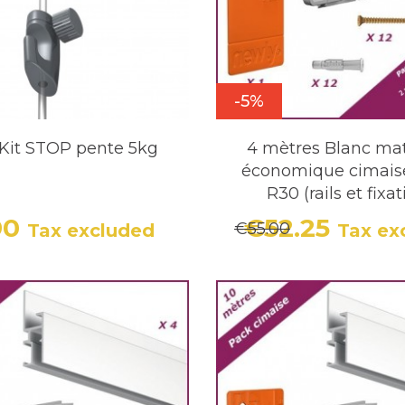
-5%
Kit STOP pente 5kg
4 mètres Blanc mat
économique cimais
R30 (rails et fixa
90
€52.25
€55.00
Tax excluded
Tax ex
Price
Price
Regula