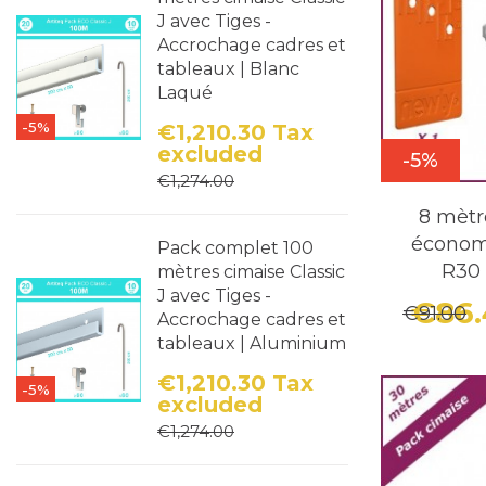
J avec Tiges -
Accrochage cadres et
tableaux | Blanc
Laqué
-5%
€1,210.30
Tax
excluded
-5%
Price
Regular price
€1,274.00
8 mètr
économ
Pack complet 100
R30 (
mètres cimaise Classic
J avec Tiges -
€86
€91.00
Accrochage cadres et
tableaux | Aluminium
€1,210.30
Tax
-5%
excluded
Price
Regular price
€1,274.00