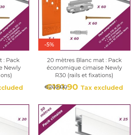
-5%
t : Pack
20 mètres Blanc mat : Pack
e Newly
économique cimaise Newly
tions)
R30 (rails et fixations)
€191.90
€202.00
xcluded
Tax excluded
r price
Price
Regular price