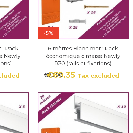
-5%
 : Pack
6 mètres Blanc mat : Pack
e Newly
économique cimaise Newly
tions)
R30 (rails et fixations)
€69.35
€73.00
cluded
Tax excluded
r price
Price
Regular price