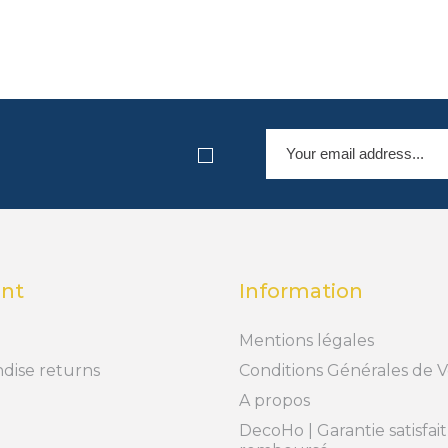
nt
Information
Mentions légales
dise returns
Conditions Générales de 
A propos
DecoHo | Garantie satisfai