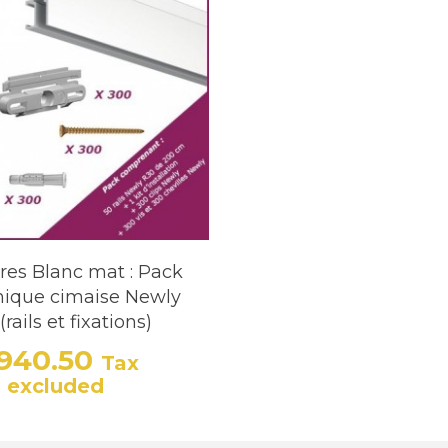
res Blanc mat : Pack
ique cimaise Newly
rails et fixations)
940.50
Tax
Price
Regular price
excluded