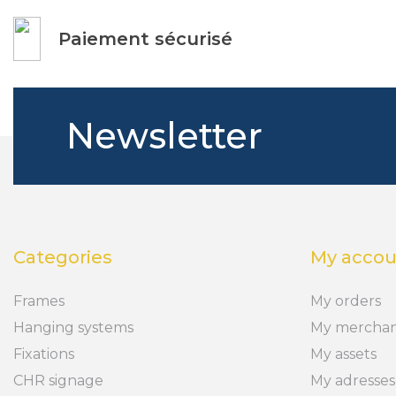
Paiement sécurisé
Newsletter
Categories
My accou
Frames
My orders
Hanging systems
My merchan
Fixations
My assets
CHR signage
My adresses