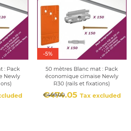
-5%
t : Pack
50 mètres Blanc mat : Pack
e Newly
économique cimaise Newly
tions)
R30 (rails et fixations)
€474.05
€499.00
xcluded
Tax excluded
r price
Price
Regular price