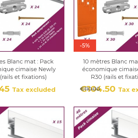
-5%
es Blanc mat : Pack
10 mètres Blanc ma
ique cimaise Newly
économique cimais
rails et fixations)
R30 (rails et fixa
.45
€104.50
€110.00
Tax excluded
Tax e
Price
Regular price
Price
Regula