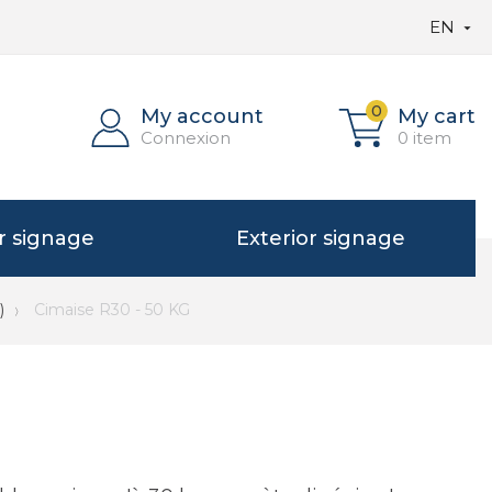
EN

0
My account
My cart
Connexion
0 item
or signage
Exterior signage
)
Cimaise R30 - 50 KG