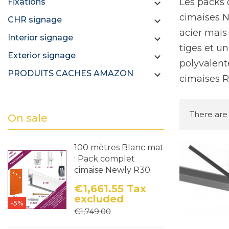
Les packs 
Fixations

cimaises N
CHR signage

acier mais
Interior signage

tiges et un
Exterior signage

polyvalent
PRODUITS CACHES AMAZON

cimaises R
There are
On sale
100 mètres Blanc mat
: Pack complet
cimaise Newly R30
€1,661.55
Tax
excluded
-5%
Price
Regular price
€1,749.00