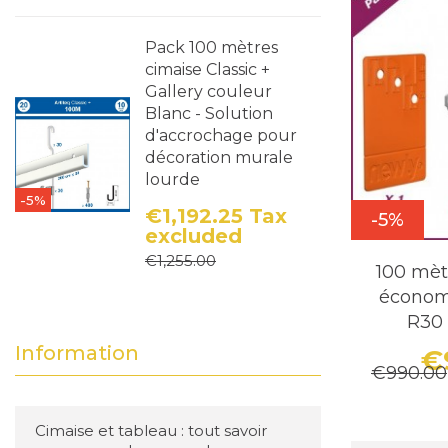
Pack 100 mètres
cimaise Classic +
Gallery couleur
Blanc - Solution
d'accrochage pour
décoration murale
lourde
-5%
€1,192.25
Tax
-5%
excluded
Price
Regular price
€1,255.00
100 mèt
économ
R30 (
Information
€
€990.00
Cimaise et tableau : tout savoir