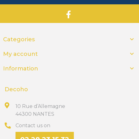

Categories

My account

Information
Decoho
10 Rue d’Allemagne
44300 NANTES
Contact us on