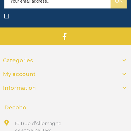

Categories

My account

Information
Decoho
10 Rue d’Allemagne
44300 NANTES