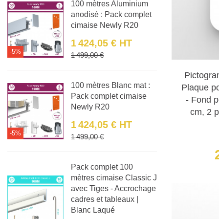
compréh
100 mètres Aluminium
anodisé : Pack complet
cimaise Newly R20
Notre colle
Chez Decoho
1 424,05 €
HT
-5%
Prix
Prix de base
1 499,00 €
Pictogramme
avec un effe
Pictogra
100 mètres Blanc mat :
Plaque p
Pictogramme
Pack complet cimaise
- Fond p
Newly R20
grâce à son 
cm, 2 p
1 424,05 €
HT
-5%
Pictogramme
Prix
Prix de base
1 499,00 €
un effet 3D
Pack complet 100
Pictogramme
mètres cimaise Classic J
combine les
avec Tiges - Accrochage
cadres et tableaux |
Blanc Laqué
Plaque de p