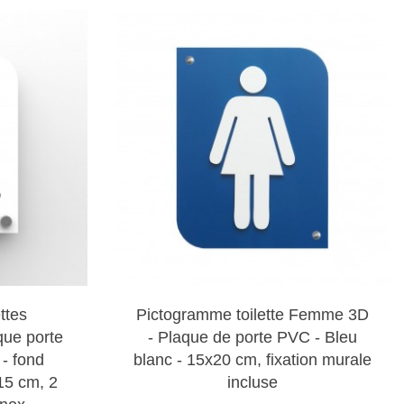
amme en relief signale les toilettes accessibles aux
ilettes hommes est conçu pour une installation facile
es avancées telles que la gravure laser et la
tionnelle, créant des détails fins et nets sur divers
rofondeur en combinant différentes couches, renforçant
ttes
Pictogramme toilette Femme 3D
pictogrammes :
que porte
- Plaque de porte PVC - Bleu
s offre une finition moderne et élégante.
- fond
blanc - 15x20 cm, fixation murale
15 cm, 2
incluse
x couleurs vives et aux formes variées.