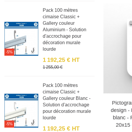
Pictogramme
Pack 100 mètres
personnes 
cimaise Classic +
Gallery couleur
Pictogramm
Aluminium - Solution
d'accrochage pour
et une reco
décoration murale
lourde
-5%
Techniques 
1 192,25 €
HT
Nos pictogra
Prix
Prix de base
1 255,00 €
superpositio
matériaux. L
Pack 100 mètres
l'effet tridi
cimaise Classic +
Matériaux ut
Gallery couleur Blanc -
Pictogr
Solution d'accrochage
Nous utilis
design -
pour décoration murale
Plexiglas
: A
blanc - 
lourde
-5%
20x15 
1 192,25 €
HT
PVC
: Léger