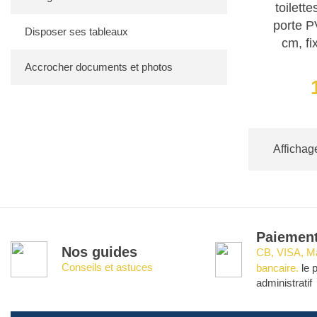
toilet
même ajouter
porte P
Disposer ses tableaux
Normes de sé
cm, fi
Tous nos pic
Accrocher documents et photos
être facilem
Affichage
Paiement
Nos guides
CB, VISA, Ma
Conseils et astuces
bancaire.
le 
administratif