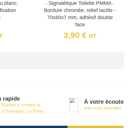
u blanc,
- Signalétique Toilette PMMA -
parfaitement à l'identité de votre établissement.
fixation
Bordure chromée, relief tactile -
e
70x60x7 mm, adhésif double
e sécurité et d'accessibilité. Ils sont conçus pour
face
 les personnes ayant des déficiences visuelles
3,90 €
T
HT
Prix
n rapide
À votre écoute
 l’Europe y compris la
pour vous conseiller
, Chronopost, La Poste