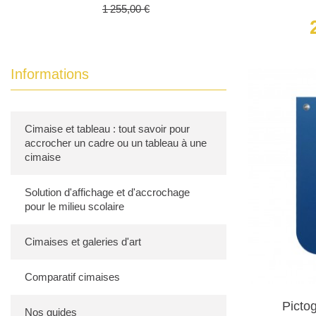
Prix
Prix de base
1 255,00 €
Aluminium 
aspect hau
Informations
Application
Nos pictogr
Bureaux
: P
Cimaise et tableau : tout savoir pour
accrocher un cadre ou un tableau à une
cimaise
Hôtels et re
Solution d'affichage et d'accrochage
Centres co
pour le milieu scolaire
Établisseme
Cimaises et galeries d'art
Personnalis
Comparatif cimaises
Chez Decoho
Picto
personnalisa
Nos guides