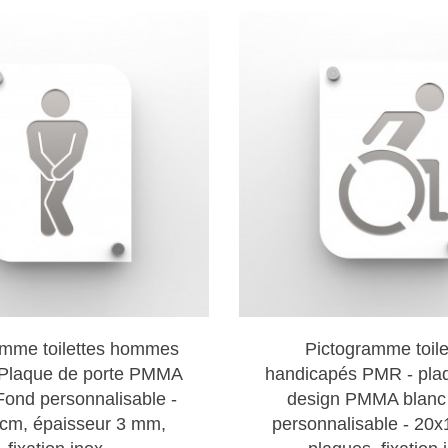
 3D toilette Handicapé
: Compact et efficace, ce pictogr
handicapées.
e 3D toilettes Homme
: Ce pictogramme en relief pour to
nnaissance immédiate.
de fabrication
mmes à effet 3D sont fabriqués en utilisant des techniqu
n de plaques. La gravure laser permet une précision excep
a superposition de plaques, quant à elle, ajoute de la p
mensionnel.
ilisés
amme toilettes hommes
Pictogramme toile
ons une variété de matériaux de haute qualité pour nos 
 Plaque de porte PMMA
handicapés PMR - pla
pprécié pour sa transparence et sa durabilité, le plexigla
Fond personnalisable -
design PMMA blanc 
cm, épaisseur 3 mm,
personnalisable - 20x
 et résistant, le PVC est idéal pour des pictogrammes au