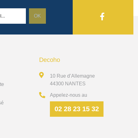
Decoho
10 Rue d’Allemagne
44300 NANTES
te
Appelez-nous au
sé
02 28 23 15 32