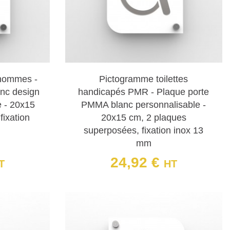
à effet 3D adaptés à divers besoins :
ualité, ce pictogramme représente le symbole féminin
 hommes -
Pictogramme toilettes
nc design
handicapés PMR - Plaque porte
 ce pictogramme masculin offre une visibilité optimale
e - 20x15
PMMA blanc personnalisable -
fixation
20x15 cm, 2 plaques
superposées, fixation inox 13
pour les personnes à mobilité réduite est conçu avec
mm
24,92 €
T
HT
Prix
 Idéal pour les espaces inclusifs, ce pictogramme
avec un effet tridimensionnel.
lexiglas affiche le symbole féminin avec une finition