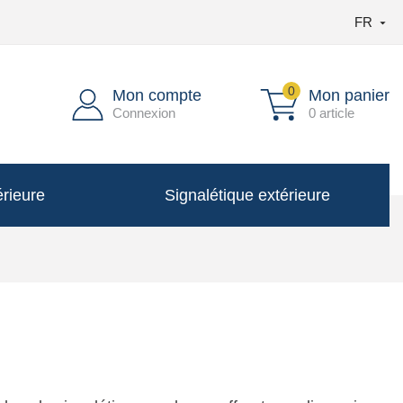
FR

0
Mon compte
Mon panier
Connexion
0 article
érieure
Signalétique extérieure