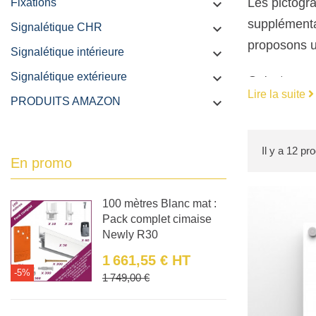
Les pictogr
Fixations

supplémentai
Signalétique CHR

proposons u
Signalétique intérieure

Signalétique extérieure

Qu'est-ce q
Lire la suite
Un pictogram
PRODUITS AMAZON

de profonde
attrayants e
Il y a 12 pro
En promo
Avantages d
Visibil
100 mètres Blanc mat :
dans de
Pack complet cimaise
Newly R30
Esthét
1 661,55 €
HT
dynami
-5%
Prix
Prix de base
1 749,00 €
Compré