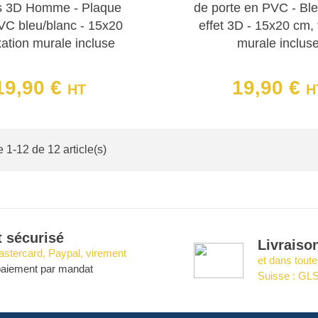
tes 3D Homme - Plaque
de porte en PVC - Ble
 des logos ou des textes spécifiques pour correspondre 
VC bleu/blanc - 15x20
effet 3D - 15x20 cm, 
curité et d'accessibilité
xation murale incluse
murale inclus
togrammes respectent les normes en vigueur en matière d
ent compréhensibles par tous les utilisateurs, y compris
19,90 €
19,90 €
HT
H
Prix
Prix
 1-12 de 12 article(s)
 sécurisé
Livraiso
stercard, Paypal, virement
et dans toute
paiement par mandat
Suisse : GLS