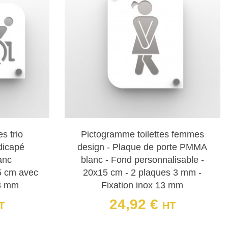
son effet 3D, cette plaque est parfaite pour indiquer
ccessibilité optimale, cette plaque en relief signale
 aux couleurs contrastées offre une visibilité accrue
s trio
Pictogramme toilettes femmes
icapé
design - Plaque de porte PMMA
es et blanches, ce pictogramme féminin en PVC est à
anc
blanc - Fond personnalisable -
5 cm avec
20x15 cm - 2 plaques 3 mm -
13 mm
Fixation inox 13 mm
vec effet 3D assure une identification claire des
24,92 €
T
HT
Prix