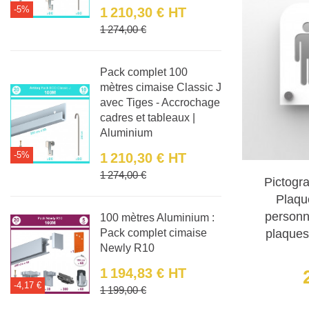
-5%
1 210,30 €
HT
en relief, a
Prix
Prix de base
1 274,00 €
Plaque de p
les toilette
Pack complet 100
mètres cimaise Classic J
Plaque de p
avec Tiges - Accrochage
cadres et tableaux |
clairement l
Aluminium
-5%
1 210,30 €
HT
Pictogramm
Prix
Prix de base
1 274,00 €
pour signale
Pictogr
Plaqu
Pictogramm
personn
100 mètres Aluminium :
la fois fonct
plaques
Pack complet cimaise
Newly R10
Pictogramm
1 194,83 €
HT
-4,17 €
Prix
Prix de base
installation
1 199,00 €