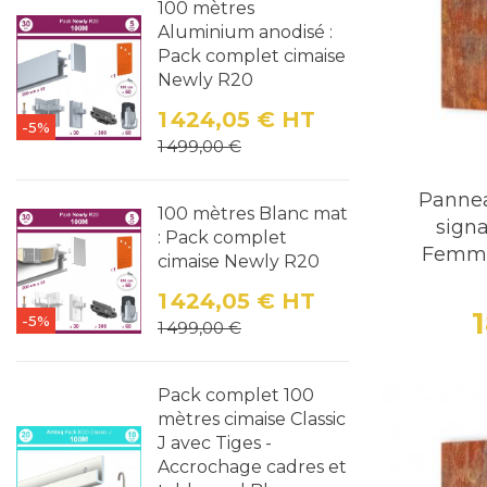
100 mètres
Design et 
Aluminium anodisé :
Pack complet cimaise
L'effet te
Newly R20
touche ind
1 424,05 €
HT
environnem
-5%
Prix
Prix de base
1 499,00 €
nuances or
s'agisse d
Panne
100 mètres Blanc mat
Variété d
signa
: Pack complet
Femmes
Notre coll
cimaise Newly R20
divers bes
1 424,05 €
HT
Toilettes Mixt
-5%
Prix
Prix de base
1 499,00 €
Toilettes H
Toilettes Fe
Toilettes Per
Pack complet 100
Humoristique
mètres cimaise Classic
J avec Tiges -
Chaque pic
Accrochage cadres et
efficace e