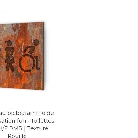
e à leur espace tout en assurant une signalétique 
sation variées et une qualité de fabrication supé
cifiques et enrichir votre décoration intérieure ou
au pictogramme de
sation fun · Toilettes
 H/F PMR | Texture
Rouille