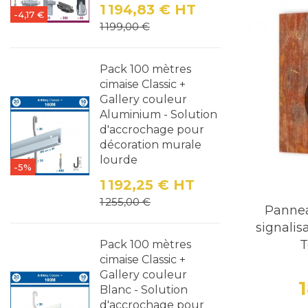
industrielle.
1 194,83 €
HT
Boutiques et
-4,17 €
Prix
Prix de base
1 199,00 €
Résidences P
Entretien e
Pack 100 mètres
Grâce à la
cimaise Classic +
peu d'entr
Gallery couleur
Aluminium - Solution
éclat. Ils 
d'accrochage pour
appréciable
décoration murale
Engageme
lourde
-5%
Chez Deco
1 192,25 €
HT
Prix
Prix de base
utilisé da
1 255,00 €
Panne
les déchet
signalis
durable, r
T
Pack 100 mètres
cimaise Classic +
Conclusio
Gallery couleur
Les pannea
Blanc - Solution
durabilité.
d'accrochage pour