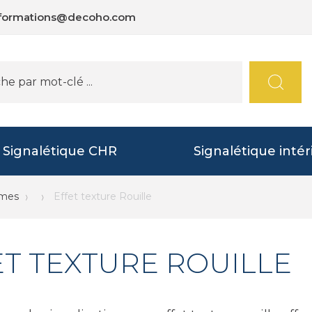
nformations@decoho.com
Signalétique CHR
Signalétique intér
mmes
Effet texture Rouille
ET TEXTURE ROUILLE