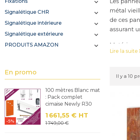
Les pannea
Fixations

métal viei
Signalétique CHR

de ces pan
Signalétique intérieure

assurant un
Signalétique extérieure

Matériau e
PRODUITS AMAZON

Lire la suite
Nos pannea
couches d'
En promo
grande lég
Il y a 10 p
sa résistan
100 mètres Blanc mat
intérieure 
: Pack complet
L'effet ro
cimaise Newly R30
l'aluminiu
1 661,55 €
HT
offrant un 
-5%
Prix
Prix de base
1 749,00 €
couleurs, 
soleil ou a