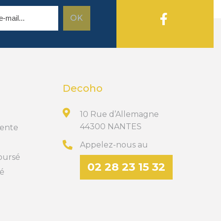
Decoho
10 Rue d’Allemagne
44300 NANTES
Vente
Appelez-nous au
boursé
02 28 23 15 32
té