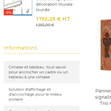
décoration murale
authentiqu
lourde
-5%
personnali
1 192,25 €
HT
besoins spé
Prix
Prix de base
1 255,00 €
Informations
Cimaise et tableau : tout savoir
pour accrocher un cadre ou un
tableau à une cimaise
Solution d'affichage et
Panne
d'accrochage pour le milieu
signali
scolaire
Trio