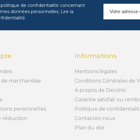
 politique de confidentialité concernant
es mes données personnelles.
Lire la
nfidentialité
.
pte
Informations
ndes
Mentions légales
 de marchandise
Conditions Générales de 
À propos de DecoHo
s
Garantie satisfait ou rem
tions personnelles
Politique de confidentiali
 réduction
Contactez-nous
Plan du site