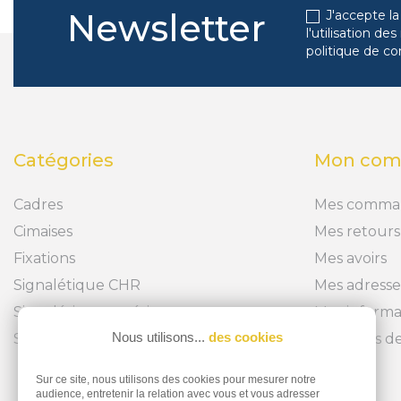
Newsletter
J'accepte la
l'utilisation d
politique de co
Catégories
Mon com
Cadres
Mes comma
Cimaises
Mes retours
Fixations
Mes avoirs
Signalétique CHR
Mes adresse
Signalétique extérieure
Mes informa
Nous utilisons...
des cookies
Signalétique intérieure
Mes bons de
Sur ce site, nous utilisons des cookies pour mesurer notre
audience, entretenir la relation avec vous et vous adresser