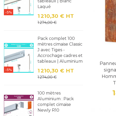
tableaux | Blanc
Dimensions
Laqué
-5%
Nos pannea
1 210,30 €
HT
Prix
Prix de base
optimale 
1 274,00 €
spécifique
selon vos e
Pack complet 100
mètres cimaise Classic
est à votr
J avec Tiges -
Fixation et
Accrochage cadres et
L'installa
tableaux | Aluminium
Panne
des option
signa
-5%
1 210,30 €
HT
pré-percés 
Homme
Prix
Prix de base
1 274,00 €
T
adaptée à 
Applicatio
100 mètres
Aluminium : Pack
Les pannea
complet cimaise
Restaurants e
Newly R10
Bureaux et E