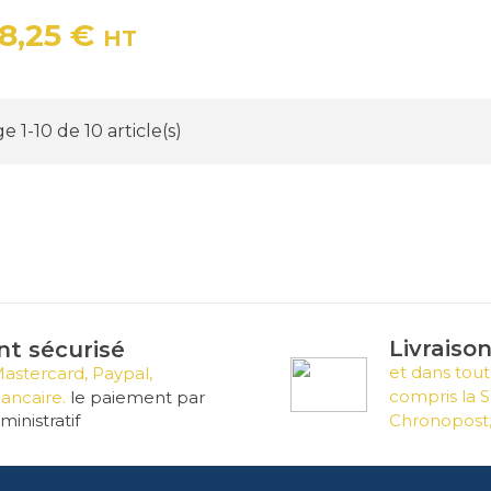
18,25 €
HT
Prix
e 1-10 de 10 article(s)
Livraiso
t sécurisé
et dans tout
Mastercard, Paypal,
compris la S
ancaire.
le paiement par
inistratif
Chronopost,