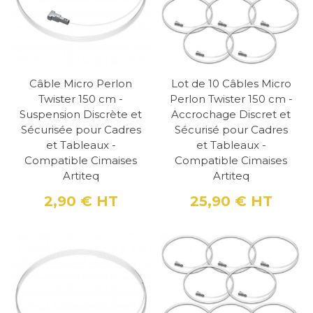
Qu'est-ce que le Câble
Micro Perlon 1 mm avec
Embout Twister ?
Câble Micro Perlon
Lot de 10 Câbles Micro
Le câble micro perlon est un fil de suspension
Twister 150 cm -
Perlon Twister 150 cm -
Suspension Discrète et
Accrochage Discret et
transparent, fabriqué en nylon de haute
Sécurisée pour Cadres
Sécurisé pour Cadres
qualité, d'un diamètre de 1 mm.
Sa finesse et
et Tableaux -
et Tableaux -
sa transparence le rendent pratiquement
Compatible Cimaises
Compatible Cimaises
Artiteq
Artiteq
invisible, permettant de mettre en valeur les
2,90 €
HT
25,90 €
HT
œuvres sans distraction visuelle.
L'embout
Prix
Prix
Twister, développé par Artiteq, est un système
innovant qui facilite l'installation du câble sur
les cimaises tout en garantissant une sécurité
accrue.
Les Avantages du