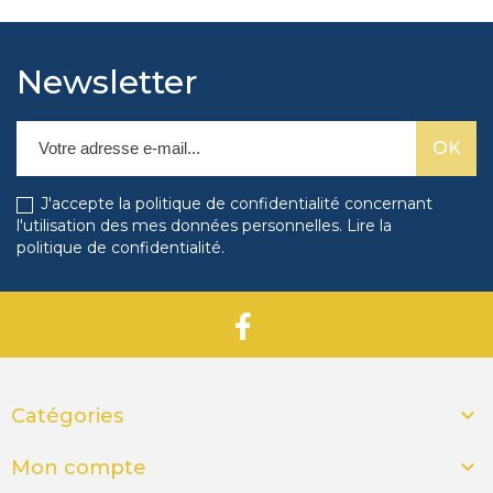
nos produits phares :​
Câble Micro Perlon Twister 150 cm
Newsletter
Ce câble de 150 cm est idéal pour les
accrochages de petite à moyenne taille.
Sa
J'accepte la politique de confidentialité concernant
longueur convient parfaitement aux cadres
l'utilisation des mes données personnelles.
Lire la
standards et aux œuvres de dimensions
politique de confidentialité
.
réduites.
Caractéristiques
:
Longueur :
150 cm

Catégories
Diamètre :
1 mm

Mon compte
Matériau :
Perlon transparent