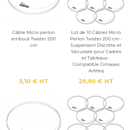
Système Twister
Installation Facile et Rapide
Câble Micro perlon
Lot de 10 Câbles Micro
embout Twister 200
Perlon Twister 200 cm -
Grâce à l'embout Twister, l'installation du
cm
Suspension Discrète et
Sécurisée pour Cadres
câble micro perlon est simplifiée.
Il suffit
et Tableaux -
d'insérer l'embout à n'importe quel point du
Compatible Cimaises
rail de la cimaise et de le tourner pour le fixer
Artiteq
solidement.
Cette méthode évite le besoin de
3,10 €
HT
29,90 €
HT
Prix
Prix
faire glisser le câble depuis l'extrémité du rail,
offrant ainsi une grande flexibilité lors de
l'installation.
Sécurité Renforcée
decoho.com