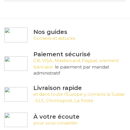
sécurisé et esthétique d'œuvres d'art.
Bureaux et espaces commerciaux
:
Pour
l'affichage de documents, de certifications ou
Nos guides
de décorations murales.
Conseils et astuces
Résidences privées
:
Pour suspendre des
Paiement sécurisé
cadres photo, des miroirs ou des œuvres d'art
CB, VISA, Mastercard, Paypal, virement
personnelles.
bancaire.
le paiement par mandat
administratif
Produits Disponibles sur
Livraison rapide
Decoho
et dans toute l’Europe y compris la Suisse
: GLS, Chronopost, La Poste
Sur Decoho, nous proposons une gamme
complète de câbles micro perlon avec
À votre écoute
embout Twister, adaptés à diverses longueurs
pour vous conseiller
et besoins spécifiques.
Voici quelques-uns de