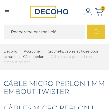
0

Decoho
Accrocher
Crochets, câbles et tiges pour
cimaise
Câble perlon
Câble micro perlon 1 mm
embout twister
CÂBLE MICRO PERLON 1 MM
EMBOUT TWISTER
CÂBLES MICRO PERLON 1