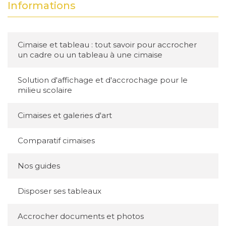
Informations
Ces câbles sont spécialement conçus pour
être compatibles avec les cimaises Artiteq et
Cimaise et tableau : tout savoir pour accrocher
un cadre ou un tableau à une cimaise
Newly, s'intégrant parfaitement à votre
système d'accrochage existant.
Que ce soit
Solution d'affichage et d'accrochage pour le
pour des cadres légers ou des tableaux plus
milieu scolaire
imposants, ils répondront à tous vos besoins.
Cimaises et galeries d'art
Applications des Câbles
Micro Perlon avec
Comparatif cimaises
Embout Twister
Nos guides
Ces câbles sont idéaux pour une variété
Disposer ses tableaux
d'applications, notamment :
Galeries d'art et musées
:
Pour l'accrochage
Accrocher documents et photos