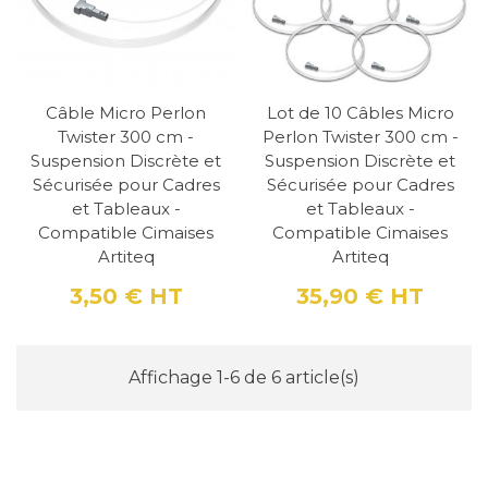
Le système Twister assure un verrouillage
sécurisé du câble dans le rail, empêchant tout
désengagement accidentel.
Même en cas de
Câble Micro Perlon
Lot de 10 Câbles Micro
mouvements ou de manipulations brusques,
Twister 300 cm -
Perlon Twister 300 cm -
vos œuvres restent solidement fixées, vous
Suspension Discrète et
Suspension Discrète et
offrant une tranquillité d'esprit totale.
Sécurisée pour Cadres
Sécurisée pour Cadres
et Tableaux -
et Tableaux -
Discrétion et Esthétique
Compatible Cimaises
Compatible Cimaises
Artiteq
Artiteq
3,50 €
HT
35,90 €
HT
Le micro perlon transparent de 1 mm offre
Prix
Prix
une suspension quasi invisible.
Vos cadres et
tableaux semblent flotter sur le mur, mettant
Affichage 1-6 de 6 article(s)
en valeur vos œuvres sans aucune distraction
visuelle.
Compatibilité Étendue